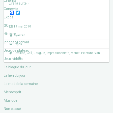
Cinéma
Lire la suite ›
Concerts
F
T
a
w
Expos
c
i
e
t
GOne
19 mai 2010
b
t
o
e
Histoire
Ayastan
o
r
k
Iphone/Androïd
Expos
Jeux de plateau
Bertillon
,
Gall
,
Gauguin
,
impressionniste
,
Monet
,
Peinture
,
Van
Gogh
Jeux vidéos
La blague du jour
Le lien du jour
Le mot de la semaine
Memesprit
Musique
Non classé