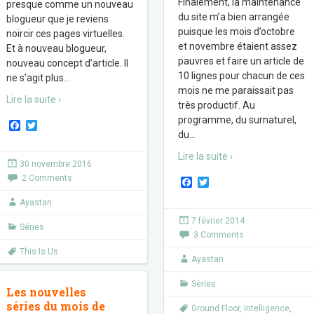
Finalement, la maintenance
presque comme un nouveau
du site m’a bien arrangée
blogueur que je reviens
puisque les mois d’octobre
noircir ces pages virtuelles.
et novembre étaient assez
Et à nouveau blogueur,
pauvres et faire un article de
nouveau concept d’article. Il
10 lignes pour chacun de ces
ne s’agit plus
…
mois ne me paraissait pas
Lire la suite ›
très productif. Au
programme, du surnaturel,
F
T
du
…
a
w
c
i
Lire la suite ›
e
t
30 novembre 2016
b
t
2 Comments
o
e
F
T
o
r
a
w
k
c
i
Ayastan
e
t
7 février 2014
b
t
Séries
3 Comments
o
e
o
r
This Is Us
k
Ayastan
Séries
Les nouvelles
séries du mois de
Ground Floor
,
Intelligence
,