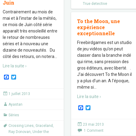
Juin
True detective
Contrairement au mois de
mai et à l’instar de la météo,
To the Moon, une
ce mois de Juin côté série
expérience
apparaît très ensoleillé entre
exceptionnelle
le retour de nombreuses
Freebirdgames est un studio
séries et à nouveau une
de jeu vidéos qu’on peut
dizaine de nouveautés. Du
classer dans la branche indé
côté des retours, on notera
…
qui rime, sans pression des
Lire la suite ›
gros éditeurs, avec liberté. .
J’ai découvert To the Moon il
F
T
y a plus d’un an. A l’époque,
a
w
c
i
même si
…
e
t
1 juillet 2013
b
t
Lire la suite ›
o
e
Ayastan
o
r
F
T
k
a
w
Séries
c
i
e
t
23 mai 2013
Crossing Lines
,
Graceland
,
b
t
1 Comment
o
e
Ray Donovan
,
Under the