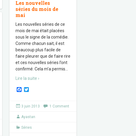
Les nouvelles
séries du mois de
mai
Les nouvelles séries de ce
mois de mai était placées
sous le signe de la comédie.
Comme chacun sait, il est
beaucoup plus facile de
faire pleurer que de faire rire
et ces nouvelles séries l’ont
confirmé. Cela m’a permis
…
Lire la suite ›
F
T
a
w
c
i
e
t
3 juin 2013
1 Comment
b
t
o
e
Ayastan
o
r
k
Séries