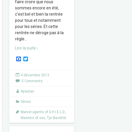
faire croire que nous
sommes encore en été,
c’est bel et bien la rentrée
pour tous et notamment
pour les séries. Et cette
rentrée ne déroge pas à la
règle
…
Lire la suite ›
F
T
a
w
c
i
e
t
4 décembre 2013
b
t
5 Comments
o
e
o
r
k
Ayastan
Séries
Marvel agents of S.H.I.E.L.D.
,
Masters of sex
,
Tje blacklist