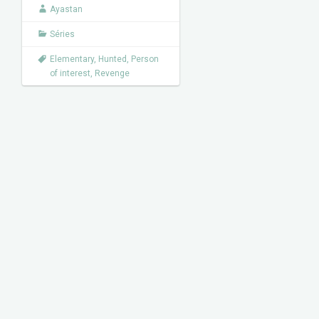
k
Ayastan
Séries
Elementary
,
Hunted
,
Person
of interest
,
Revenge