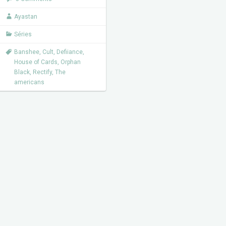
o
e
o
r
k
Ayastan
Séries
Banshee
,
Cult
,
Defiiance
,
House of Cards
,
Orphan
Black
,
Rectify
,
The
americans