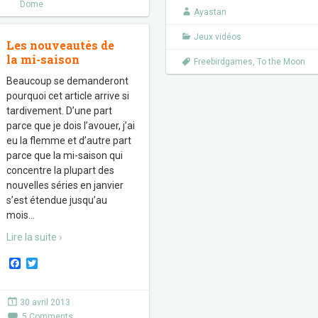
o
r
Dome
k
Ayastan
Jeux vidéos
Les nouveautés de
la mi-saison
Freebirdgames
,
To the Moon
Beaucoup se demanderont
pourquoi cet article arrive si
tardivement. D’une part
parce que je dois l’avouer, j’ai
eu la flemme et d’autre part
parce que la mi-saison qui
concentre la plupart des
nouvelles séries en janvier
s’est étendue jusqu’au
mois
…
Lire la suite ›
F
T
a
w
c
i
e
t
30 avril 2013
b
t
5 Comments