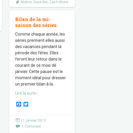
Motive
,
Save Me
,
Zach Stone
Bilan de la mi-
saison des séries.
Comme chaque année, les
séries prennent elles aussi
des vacances pendant la
période des fêtes. Elles
feront leur retour dans le
courant de ce mois dé
janvier. Cette pause est le
moment idéal pour dresser
un premier bilan à la
…
Lire la suite ›
F
T
a
w
c
i
e
t
11 janvier 2013
b
t
1 Comment
o
e
o
r