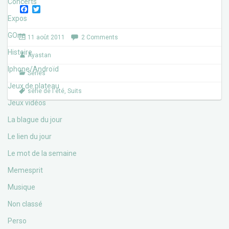
Concerts
F
T
a
w
Expos
c
i
e
t
GOne
11 août 2011
2 Comments
b
t
o
e
Histoire
Ayastan
o
r
k
Iphone/Androïd
Séries
Jeux de plateau
série de l'été
,
Suits
Jeux vidéos
La blague du jour
Le lien du jour
Le mot de la semaine
Memesprit
Musique
Non classé
Perso