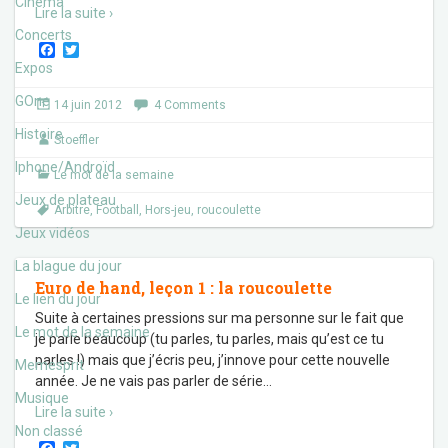
Cinéma
Lire la suite ›
Concerts
F
T
a
w
Expos
c
i
e
t
GOne
14 juin 2012
4 Comments
b
t
o
e
Histoire
Stoeffler
o
r
k
Iphone/Androïd
Le mot de la semaine
Jeux de plateau
Arbitre
,
Football
,
Hors-jeu
,
roucoulette
Jeux vidéos
La blague du jour
Euro de hand, leçon 1 : la roucoulette
Le lien du jour
Suite à certaines pressions sur ma personne sur le fait que
Le mot de la semaine
je parle beaucoup (tu parles, tu parles, mais qu’est ce tu
parles !) mais que j’écris peu, j’innove pour cette nouvelle
Memesprit
année. Je ne vais pas parler de série
…
Musique
Lire la suite ›
Non classé