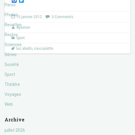
F
T
a
w
Perso
c
i
e
t
Photos
15 janvier 2012
3 Comments
b
t
o
e
Recettes
Ayastan
o
r
k
Restos
Sport
Sciences
luc aballo
,
roucoulette
Séries
Société
Sport
Théâtre
Voyages
Web
Archive
juillet 2026