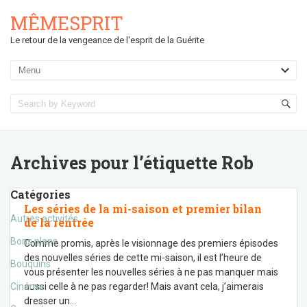
MÊMESPRIT
Le retour de la vengeance de l'esprit de la Guérite
Archives pour l’étiquette
Rob
Catégories
Les séries de la mi-saison et premier bilan
Autres activités
de la rentrée
Bons plans
Comme promis, après le visionnage des premiers épisodes
des nouvelles séries de cette mi-saison, il est l’heure de
Bouquins
vous présenter les nouvelles séries à ne pas manquer mais
Cinéma
aussi celle à ne pas regarder! Mais avant cela, j’aimerais
dresser un
…