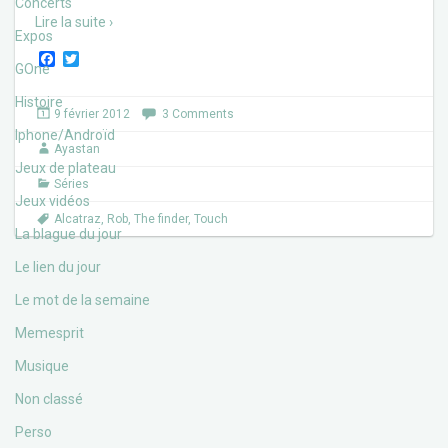
Concerts
Lire la suite ›
Expos
F
T
GOne
a
w
c
i
Histoire
e
t
9 février 2012
3 Comments
b
t
Iphone/Androïd
o
e
Ayastan
o
r
Jeux de plateau
k
Séries
Jeux vidéos
Alcatraz
,
Rob
,
The finder
,
Touch
La blague du jour
Le lien du jour
Le mot de la semaine
Memesprit
Musique
Non classé
Perso