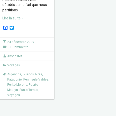
décidés sur le fait que nous
partitions
…
Lire la suite ›
F
T
a
w
c
i
e
t
24 décembre 2009
b
t
11 Comments
o
e
o
r
k
Akodostef
Voyages
Argentine
,
Buenos Aires
,
Patagonie
,
Peninsule Valdes
,
Perito Moreno
,
Puerto
Madryn
,
Punta Tombo
,
Voyages