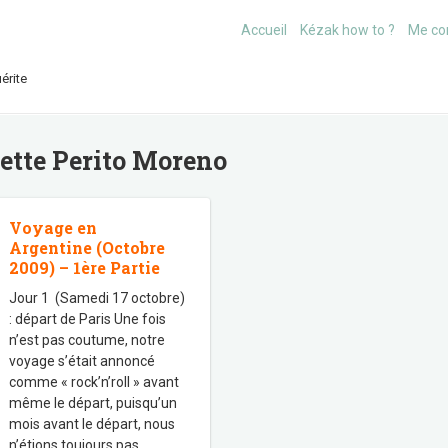
Accueil
Kézak how to ?
Me co
érite
uette
Perito Moreno
Voyage en
Argentine (Octobre
2009) – 1ère Partie
Jour 1 (Samedi 17 octobre)
: départ de Paris Une fois
n’est pas coutume, notre
voyage s’était annoncé
comme « rock’n’roll » avant
même le départ, puisqu’un
mois avant le départ, nous
n’étions toujours pas