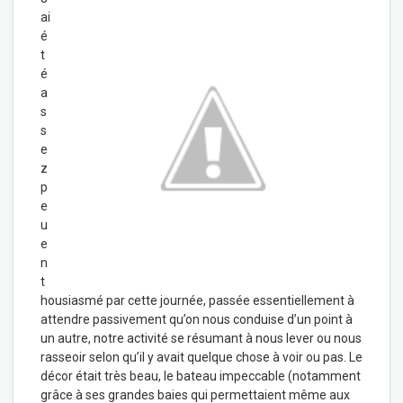
ai
é
t
é
a
s
s
e
z
p
e
u
e
n
t
housiasmé par cette journée, passée essentiellement à
attendre passivement qu’on nous conduise d’un point à
un autre, notre activité se résumant à nous lever ou nous
rasseoir selon qu’il y avait quelque chose à voir ou pas. Le
décor était très beau, le bateau impeccable (notamment
grâce à ses grandes baies qui permettaient même aux