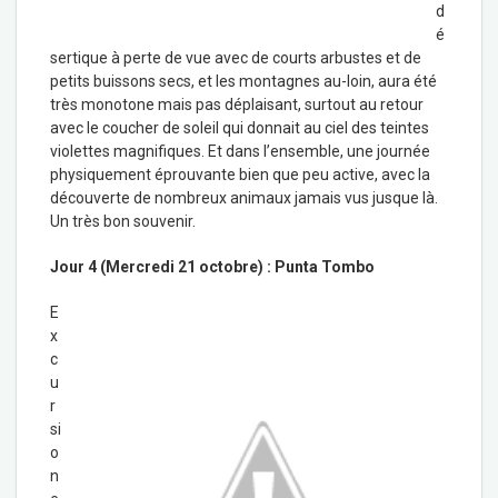
d
é
sertique à perte de vue avec de courts arbustes et de
petits buissons secs, et les montagnes au-loin, aura été
très monotone mais pas déplaisant, surtout au retour
avec le coucher de soleil qui donnait au ciel des teintes
violettes magnifiques. Et dans l’ensemble, une journée
physiquement éprouvante bien que peu active, avec la
découverte de nombreux animaux jamais vus jusque là.
Un très bon souvenir.
Jour 4 (Mercredi 21 octobre) : Punta Tombo
E
x
c
u
r
si
o
n