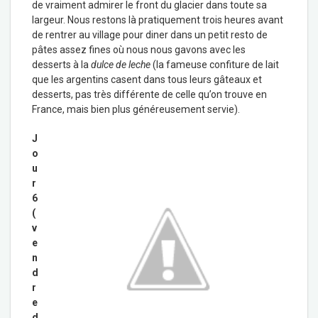
de vraiment admirer le front du glacier dans toute sa
largeur. Nous restons là pratiquement trois heures avant
de rentrer au village pour diner dans un petit resto de
pâtes assez fines où nous nous gavons avec les
desserts à la
dulce de leche
(la fameuse confiture de lait
que les argentins casent dans tous leurs gâteaux et
desserts, pas très différente de celle qu’on trouve en
France, mais bien plus généreusement servie).
J
o
u
r
6
(
v
e
n
d
r
e
d