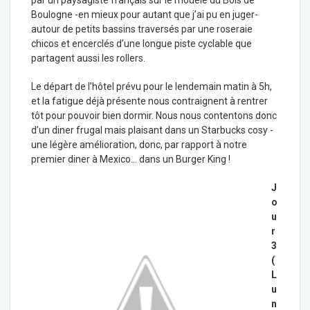
par un paysagiste français sur le modèle du Bois de
Boulogne -en mieux pour autant que j’ai pu en juger-
autour de petits bassins traversés par une roseraie
chicos et encerclés d’une longue piste cyclable que
partagent aussi les rollers.
Le départ de l’hôtel prévu pour le lendemain matin à 5h,
et la fatigue déjà présente nous contraignent à rentrer
tôt pour pouvoir bien dormir. Nous nous contentons donc
d’un diner frugal mais plaisant dans un Starbucks cosy -
une légère amélioration, donc, par rapport à notre
premier diner à Mexico… dans un Burger King !
J
o
u
r
3
(
L
u
n