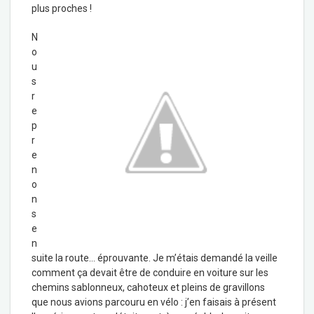
plus proches !
N
o
u
s
r
e
p
r
e
n
o
n
s
e
n
suite la route… éprouvante. Je m’étais demandé la veille
comment ça devait être de conduire en voiture sur les
chemins sablonneux, cahoteux et pleins de gravillons
que nous avions parcouru en vélo : j’en faisais à présent