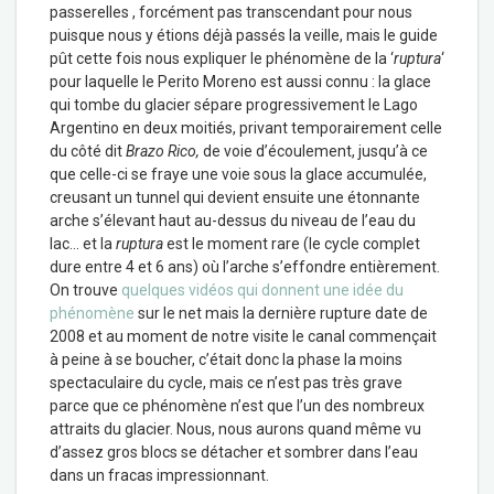
passerelles , forcément pas transcendant pour nous
puisque nous y étions déjà passés la veille, mais le guide
pût cette fois nous expliquer le phénomène de la ‘
ruptura
‘
pour laquelle le Perito Moreno est aussi connu : la glace
qui tombe du glacier sépare progressivement le Lago
Argentino en deux moitiés, privant temporairement celle
du côté dit
Brazo Rico,
de voie d’écoulement, jusqu’à ce
que celle-ci se fraye une voie sous la glace accumulée,
creusant un tunnel qui devient ensuite une étonnante
arche s’élevant haut au-dessus du niveau de l’eau du
lac… et la
ruptura
est le moment rare (le cycle complet
dure entre 4 et 6 ans) où l’arche s’effondre entièrement.
On trouve
quelques vidéos qui donnent une idée du
phénomène
sur le net mais la dernière rupture date de
2008 et au moment de notre visite le canal commençait
à peine à se boucher, c’était donc la phase la moins
spectaculaire du cycle, mais ce n’est pas très grave
parce que ce phénomène n’est que l’un des nombreux
attraits du glacier. Nous, nous aurons quand même vu
d’assez gros blocs se détacher et sombrer dans l’eau
dans un fracas impressionnant.