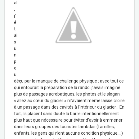
al
,
j’
é
t
ai
s
u
n
p
e
u
déçu par le manque de challenge physique : avec tout ce
qui entourait la préparation de la rando, j’avais imaginé
plus de passages acrobatiques, les photos et le slogan
« allez au cœur du glacier » m’avaient même laissé croire
à un passage dans des cavités à l’intérieur du glacier… En
fait, ils placent sans doute la barre intentionnellement
plus haut que nécessaire pour éviter d’avoir à emmener
dans leurs groupes des touristes lambdas (familles,
enfants, les gens qui n’ont aucune condition physique,…)