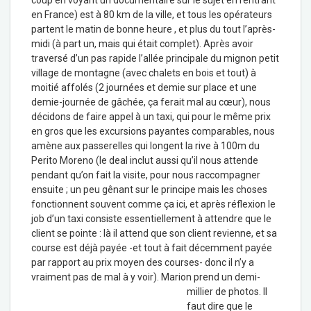
coup en voyant un documentaire sur le sujet en rentrant
en France) est à 80 km de la ville, et tous les opérateurs
partent le matin de bonne heure , et plus du tout l’après-
midi (à part un, mais qui était complet). Après avoir
traversé d’un pas rapide l’allée principale du mignon petit
village de montagne (avec chalets en bois et tout) à
moitié affolés (2 journées et demie sur place et une
demie-journée de gâchée, ça ferait mal au cœur), nous
décidons de faire appel à un taxi, qui pour le même prix
en gros que les excursions payantes comparables, nous
amène aux passerelles qui longent la rive à 100m du
Perito Moreno (le deal inclut aussi qu’il nous attende
pendant qu’on fait la visite, pour nous raccompagner
ensuite ; un peu gênant sur le principe mais les choses
fonctionnent souvent comme ça ici, et après réflexion le
job d’un taxi consiste essentiellement à attendre que le
client se pointe : là il attend que son client revienne, et sa
course est déjà payée -et tout à fait décemment payée
par rapport au prix moyen des courses- donc il n’y a
vraiment pas de mal à y voir). Marion prend un demi-
millier de photos.
Il
faut dire que le