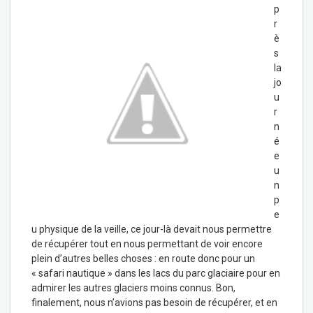
p
r
è
s
la
jo
u
r
n
é
e
u
n
p
e
u physique de la veille, ce jour-là devait nous permettre
de récupérer tout en nous permettant de voir encore
plein d’autres belles choses : en route donc pour un
« safari nautique » dans les lacs du parc glaciaire pour en
admirer les autres glaciers moins connus. Bon,
finalement, nous n’avions pas besoin de récupérer, et en