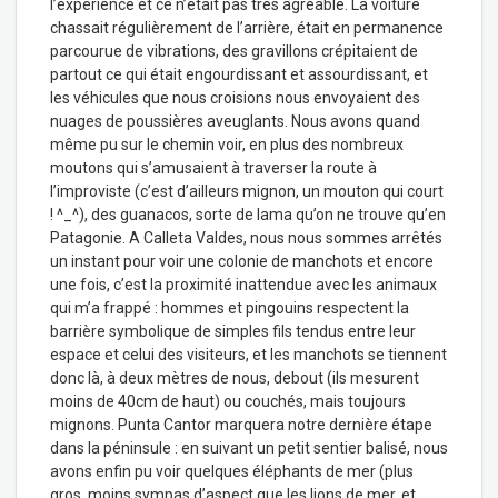
l’expérience et ce n’était pas très agréable. La voiture
chassait régulièrement de l’arrière, était en permanence
parcourue de vibrations, des gravillons crépitaient de
partout ce qui était engourdissant et assourdissant, et
les véhicules que nous croisions nous envoyaient des
nuages de poussières aveuglants. Nous avons quand
même pu sur le chemin voir, en plus des nombreux
moutons qui s’amusaient à traverser la route à
l’improviste (c’est d’ailleurs mignon, un mouton qui court
! ^_^), des guanacos, sorte de lama qu’on ne trouve qu’en
Patagonie. A Calleta Valdes, nous nous sommes arrêtés
un instant pour voir une colonie de manchots et encore
une fois, c’est la proximité inattendue avec les animaux
qui m’a frappé : hommes et pingouins respectent la
barrière symbolique de simples fils tendus entre leur
espace et celui des visiteurs, et les manchots se tiennent
donc là, à deux mètres de nous, debout (ils mesurent
moins de 40cm de haut) ou couchés, mais toujours
mignons. Punta Cantor marquera notre dernière étape
dans la péninsule : en suivant un petit sentier balisé, nous
avons enfin pu voir quelques éléphants de mer (plus
gros, moins sympas d’aspect que les lions de mer, et