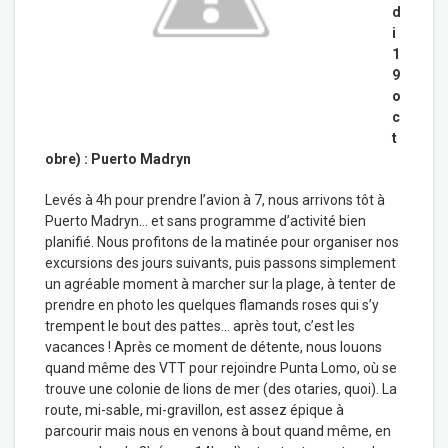
d
i
1
9
o
c
t
obre) : Puerto Madryn
Levés à 4h pour prendre l’avion à 7, nous arrivons tôt à
Puerto Madryn… et sans programme d’activité bien
planifié. Nous profitons de la matinée pour organiser nos
excursions des jours suivants, puis passons simplement
un agréable moment à marcher sur la plage, à tenter de
prendre en photo les quelques flamands roses qui s’y
trempent le bout des pattes… après tout, c’est les
vacances ! Après ce moment de détente, nous louons
quand même des VTT pour rejoindre Punta Lomo, où se
trouve une colonie de lions de mer (des otaries, quoi). La
route, mi-sable, mi-gravillon, est assez épique à
parcourir mais nous en venons à bout quand même, en