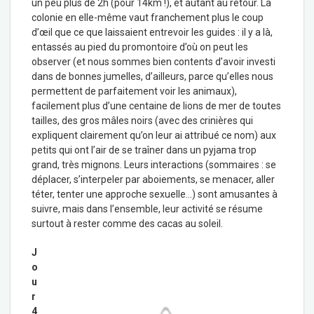
un peu plus de 2h (pour 14km !), et autant au retour. La
colonie en elle-même vaut franchement plus le coup
d’œil que ce que laissaient entrevoir les guides : il y a là,
entassés au pied du promontoire d’où on peut les
observer (et nous sommes bien contents d’avoir investi
dans de bonnes jumelles, d’ailleurs, parce qu’elles nous
permettent de parfaitement voir les animaux),
facilement plus d’une centaine de lions de mer de toutes
tailles, des gros mâles noirs (avec des crinières qui
expliquent clairement qu’on leur ai attribué ce nom) aux
petits qui ont l’air de se traîner dans un pyjama trop
grand, très mignons. Leurs interactions (sommaires : se
déplacer, s’interpeler par aboiements, se menacer, aller
téter, tenter une approche sexuelle…) sont amusantes à
suivre, mais dans l’ensemble, leur activité se résume
surtout à rester comme des cacas au soleil.
J
o
u
r
4