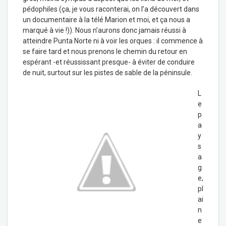
pédophiles (ça, je vous raconterai, on l’a découvert dans
un documentaire à la télé Marion et moi, et ça nous a
marqué à vie !)). Nous n’aurons donc jamais réussi à
atteindre Punta Norte ni à voir les orques : il commence à
se faire tard et nous prenons le chemin du retour en
espérant -et réussissant presque- à éviter de conduire
de nuit, surtout sur les pistes de sable de la péninsule.
L
e
p
a
y
s
a
g
e,
pl
ai
n
e