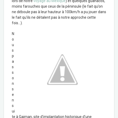
lors de notre
voyage au Mexique
) et quelques guanacos,
moins farouches que ceux de la péninsule (le fait qu’on
ne déboule pas à leur hauteur à 100km/h a pu jouer dans
le fait qu’ils ne détalent pas à notre approche cette
fois…).
N
o
u
s
p
a
s
s
o
n
s
e
n
s
ui
te à Gaiman, site d’implantation historique d’une