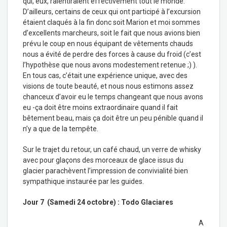
qui, eux, ralentiraient effectivement tout le monde.
D’ailleurs, certains de ceux qui ont participé à l’excursion
étaient claqués à la fin donc soit Marion et moi sommes
d’excellents marcheurs, soit le fait que nous avions bien
prévu le coup en nous équipant de vêtements chauds
nous a évité de perdre des forces à cause du froid (c’est
l’hypothèse que nous avons modestement retenue ;) ).
En tous cas, c’était une expérience unique, avec des
visions de toute beauté, et nous nous estimons assez
chanceux d’avoir eu le temps changeant que nous avons
eu -ça doit être moins extraordinaire quand il fait
bêtement beau, mais ça doit être un peu pénible quand il
n’y a que de la tempête.
Sur le trajet du retour, un café chaud, un verre de whisky
avec pour glaçons des morceaux de glace issus du
glacier parachèvent l’impression de convivialité bien
sympathique instaurée par les guides.
Jour 7 (Samedi 24 octobre) : Todo Glaciares
A