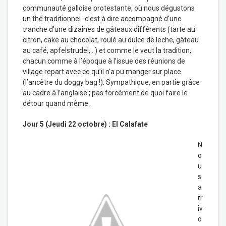
communauté galloise protestante, où nous dégustons
un thé traditionnel -c’est à dire accompagné d’une
tranche d’une dizaines de gâteaux différents (tarte au
citron, cake au chocolat, roulé au dulce de leche, gâteau
au café, apfelstrudel,…) et comme le veut la tradition,
chacun comme à l’époque à l’issue des réunions de
village repart avec ce qu’il n’a pu manger sur place
(l’ancêtre du doggy bag !). Sympathique, en partie grâce
au cadre à l’anglaise ; pas forcément de quoi faire le
détour quand même.
Jour 5 (Jeudi 22 octobre) : El Calafate
N
o
u
s
a
rr
iv
o