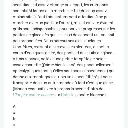
sensation est assez étrange au départ, les crampons
sont plutôt lourds et la marche se fait du coup assez
maladroite (il faut faire notamment attention à ne pas
marcher avec un pied sur l’autre), mais il est vite évident
qu’ils sont indispensables pour pouvoir progresser sur les
pentes de glace dès que celles-ci deviennent un tant soit
peu prononcées. Nous parcourons ainsi quelques
kilomètres, croisant des crevasses bleutées, de petits
cours d’eau quasi gelée, des ponts et des puits de glace…
à trois reprises, se lève une petite tempête de neige
assez chouette (j’aime bien les météos ponctuellement
apocalyptiques tant qu’elles sont sans conséquence) qui
donne aux montagnes au loin un aspect éthéré et nous
transporte dans un autre monde où tout n’est que glace
(Marion évoquait avec à-propos la scène d’intro de
L’Empire contre-attaque
sur
Hoth
, la planète blanche).
A
u
fi
n