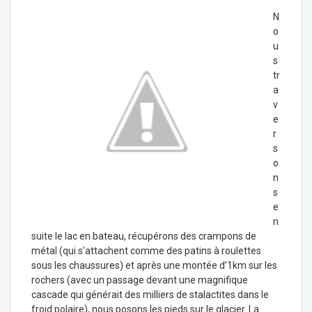
N
o
u
s
tr
a
v
e
r
s
o
n
s
e
n
suite le lac en bateau, récupérons des crampons de
métal (qui s’attachent comme des patins à roulettes
sous les chaussures) et après une montée d’1km sur les
rochers (avec un passage devant une magnifique
cascade qui générait des milliers de stalactites dans le
froid polaire), nous posons les pieds sur le glacier. La