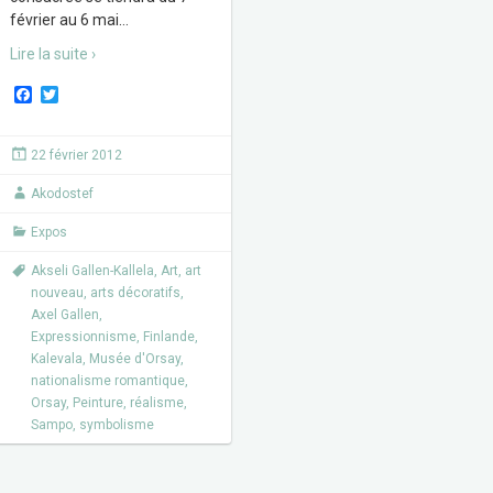
février au 6 mai
…
Lire la suite ›
F
T
a
w
c
i
e
t
22 février 2012
b
t
o
e
Akodostef
o
r
k
Expos
Akseli Gallen-Kallela
,
Art
,
art
nouveau
,
arts décoratifs
,
Axel Gallen
,
Expressionnisme
,
Finlande
,
Kalevala
,
Musée d'Orsay
,
nationalisme romantique
,
Orsay
,
Peinture
,
réalisme
,
Sampo
,
symbolisme