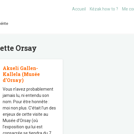
Accueil
Kézak how to ?
Me co
érite
uette
Orsay
Akseli Gallen-
Kallela (Musée
d’Orsay)
Vous n’avez probablement
jamais lu, ni entendu son
nom. Pour être honnête :
moi non plus. C’était l’un des
enjeux de cette visite au
Musée d’Orsay (où
l’exposition qui lui est
consacrée se tiendra du 7