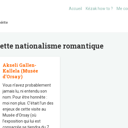
Accueil
Kézak how to ?
Me co
érite
uette
nationalisme romantique
Akseli Gallen-
Kallela (Musée
d’Orsay)
Vous n’avez probablement
jamais lu, ni entendu son
nom. Pour être honnête :
moi non plus. C’était l’un des
enjeux de cette visite au
Musée d’Orsay (où
l’exposition qui lui est
consacrée se tiendra du 7