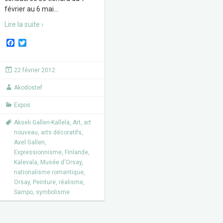
février au 6 mai
…
Lire la suite ›
F
T
a
w
c
i
e
t
22 février 2012
b
t
o
e
Akodostef
o
r
k
Expos
Akseli Gallen-Kallela
,
Art
,
art
nouveau
,
arts décoratifs
,
Axel Gallen
,
Expressionnisme
,
Finlande
,
Kalevala
,
Musée d'Orsay
,
nationalisme romantique
,
Orsay
,
Peinture
,
réalisme
,
Sampo
,
symbolisme