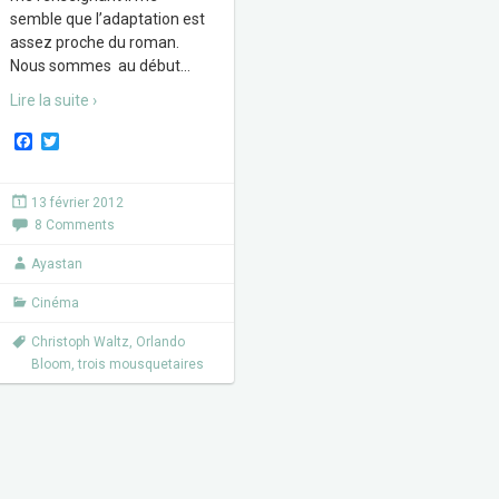
semble que l’adaptation est
assez proche du roman.
Nous sommes au début
…
Lire la suite ›
F
T
a
w
c
i
e
t
13 février 2012
b
t
8 Comments
o
e
o
r
k
Ayastan
Cinéma
Christoph Waltz
,
Orlando
Bloom
,
trois mousquetaires