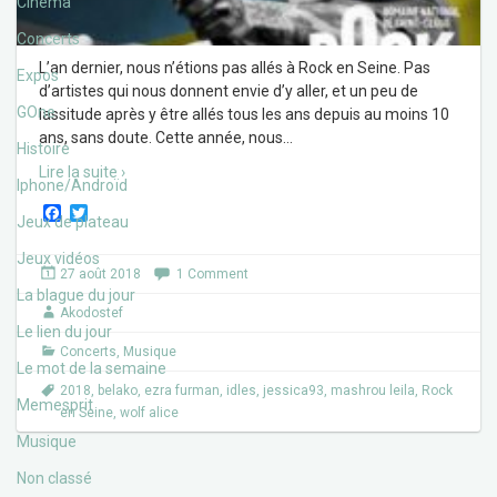
Cinéma
Concerts
L’an dernier, nous n’étions pas allés à Rock en Seine. Pas
Expos
d’artistes qui nous donnent envie d’y aller, et un peu de
GOne
lassitude après y être allés tous les ans depuis au moins 10
ans, sans doute. Cette année, nous
…
Histoire
Lire la suite ›
Iphone/Androïd
F
T
Jeux de plateau
a
w
c
i
Jeux vidéos
e
t
27 août 2018
1 Comment
b
t
La blague du jour
o
e
Akodostef
o
r
Le lien du jour
k
Concerts
,
Musique
Le mot de la semaine
2018
,
belako
,
ezra furman
,
idles
,
jessica93
,
mashrou leila
,
Rock
Memesprit
en Seine
,
wolf alice
Musique
Non classé