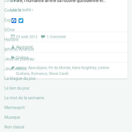
Cinéma
à vivre, l’humanité arrête sa routine quotidienne et
…
Lire la suite ›
Concerts
F
T
Expos
a
w
c
i
GOne
e
t
23 août 2012
1 Comment
b
t
Histoire
o
e
Akodostef
o
r
Iphone/Androïd
k
Cinéma
Jeux de plateau
amour
,
Apocalypse
,
Fin du Monde
,
Keira Knightley
,
Lorene
Jeux vidéos
Scafaria
,
Romance
,
Steve Carell
La blague du jour
Le lien du jour
Le mot de la semaine
Memesprit
Musique
Non classé