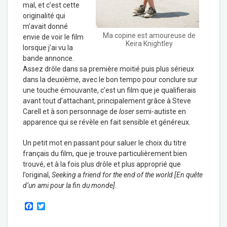
mal, et c’est cette
originalité qui
m’avait donné
Ma copine est amoureuse de
envie de voir le film
Keira Knightley
lorsque j’ai vu la
bande annonce.
Assez drôle dans sa première moitié puis plus sérieux
dans la deuxième, avec le bon tempo pour conclure sur
une touche émouvante, c’est un film que je qualifierais
avant tout d’attachant, principalement grâce à Steve
Carell et à son personnage de
loser
semi-autiste en
apparence qui se révèle en fait sensible et généreux.
Un petit mot en passant pour saluer le choix du titre
français du film, que je trouve particulièrement bien
trouvé, et à la fois plus drôle et plus approprié que
l’original,
Seeking a friend for the end of the world [En quête
d’un ami pour la fin du monde]
.
F
T
a
w
c
i