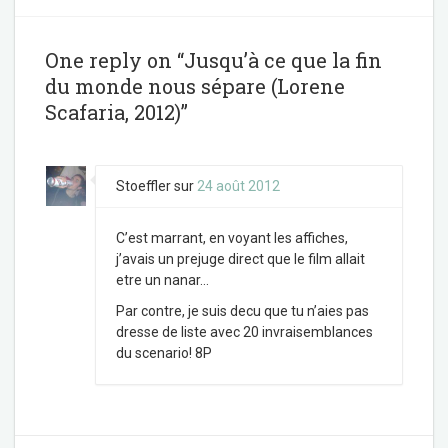
e
t
b
t
o
e
o
r
One reply on “Jusqu’à ce que la fin
k
du monde nous sépare (Lorene
Scafaria, 2012)”
Stoeffler
sur
24 août 2012
C’est marrant, en voyant les affiches,
j’avais un prejuge direct que le film allait
etre un nanar…
Par contre, je suis decu que tu n’aies pas
dresse de liste avec 20 invraisemblances
du scenario! 8P