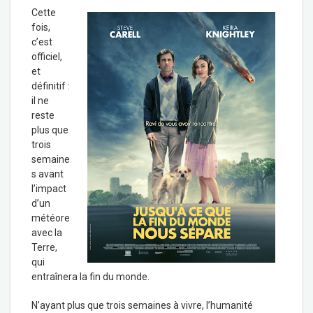
Cette
fois,
c’est
officiel,
et
définitif :
il ne
reste
plus que
trois
semaine
s avant
l’impact
d’un
météore
avec la
Terre,
qui
entraînera la fin du monde.
N’ayant plus que trois semaines à vivre, l’humanité