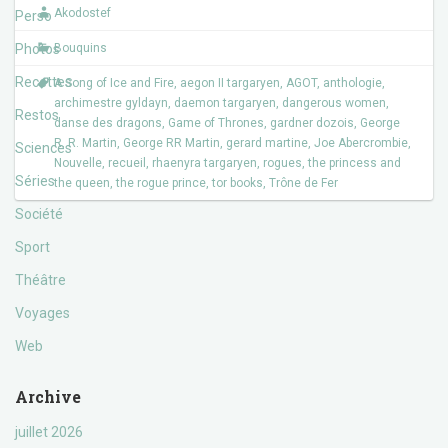
o
e
Akodostef
Perso
o
r
k
Photos
Bouquins
Recettes
A Song of Ice and Fire
,
aegon II targaryen
,
AGOT
,
anthologie
,
archimestre gyldayn
,
daemon targaryen
,
dangerous women
,
Restos
danse des dragons
,
Game of Thrones
,
gardner dozois
,
George
R. R. Martin
,
George RR Martin
,
gerard martine
,
Joe Abercrombie
,
Sciences
Nouvelle
,
recueil
,
rhaenyra targaryen
,
rogues
,
the princess and
Séries
the queen
,
the rogue prince
,
tor books
,
Trône de Fer
Société
Sport
Théâtre
Voyages
Web
Archive
juillet 2026