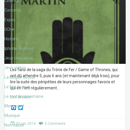
Cinéma
Concerts
Expos
GOne
Histoire
Iphone/Androïd
Jeux de plateau
Jeux vidéos
Les fans de la saga du Trône de Fer / Game of Thrones, qui
ont dû attendre 5, puis 6 ans (et maintenant déjà trois), pour
La blague du jour
lire la suite des péripéties de leurs personnages favoris et
Le lien du jour
qui en font régulièrement
…
Le mot de la semaine
Lire la suite ›
Memesprit
F
T
a
w
Musique
c
i
e
t
20 juin 2014
5 Comments
Non classé
b
t