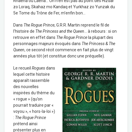
Rhaena ou Laena… On n’en est pas au point des Hizdar
zo Loraq, Skahaz mo Kandaq et Yurkhaz zo Yunzak du
5e Tome du Trône de Fer, m’enfin bon…
Dans
The Rogue Prince
, G.R.R. Martin reprend le fil de
l’histoire de
The Princess and the Queen
… à rebours : si on
retrouve en effet dans
The Rogue Prince
la plupart des
personnages majeurs évoqués dans
The Princess & The
Queen
, ce second récit commence en fait plus de vingt
années plus tôt (et constitue donc une préquelle).
Le recueil
Rogues
dans
lequel cette histoire
apparaît rassemble
des nouvelles
inspirées du thème du
« rogue » (qu’on
pourrait traduire par «
voyou », « hors-la-loi »)
:
The Rogue Prince
prétend ainsi
présenter plus en