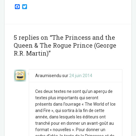
F
T
a
w
c
i
e
t
b
t
o
e
o
r
5 replies on “The Princess and the
k
Queen & The Rogue Prince (George
R.R. Martin)”
Araumisendu
sur
24 juin 2014
Ces deux textes ne sont qu’un aperçu de
textes plus importants qui seront
présents dans l’ouvrage « The World of Ice
and Fire », qui sortira à la fin de cette
année, dans lesquels les éditeurs ont
tranché pour en donner un avant-goût au
format « nouvelles ». Pour donner un