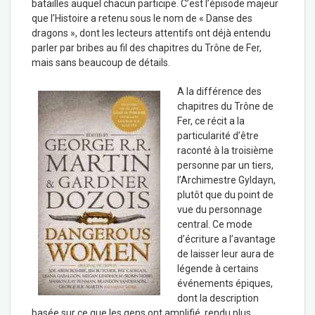
batailles auquel chacun participe. C’est l’épisode majeur
que l’Histoire a retenu sous le nom de « Danse des
dragons », dont les lecteurs attentifs ont déjà entendu
parler par bribes au fil des chapitres du Trône de Fer,
mais sans beaucoup de détails.
A la différence des
chapitres du Trône de
Fer, ce récit a la
particularité d’être
raconté à la troisième
personne par un tiers,
l’Archimestre Gyldayn,
plutôt que du point de
vue du personnage
central. Ce mode
d’écriture a l’avantage
de laisser leur aura de
légende à certains
événements épiques,
dont la description
basée sur ce que les gens ont amplifié, rendu plus