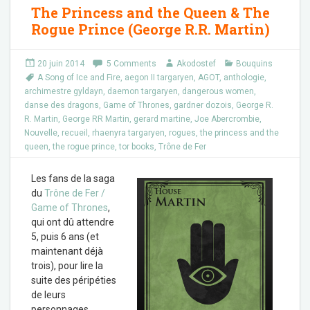
The Princess and the Queen & The
Rogue Prince (George R.R. Martin)
20 juin 2014
5 Comments
Akodostef
Bouquins
A Song of Ice and Fire
,
aegon II targaryen
,
AGOT
,
anthologie
,
archimestre gyldayn
,
daemon targaryen
,
dangerous women
,
danse des dragons
,
Game of Thrones
,
gardner dozois
,
George R.
R. Martin
,
George RR Martin
,
gerard martine
,
Joe Abercrombie
,
Nouvelle
,
recueil
,
rhaenyra targaryen
,
rogues
,
the princess and the
queen
,
the rogue prince
,
tor books
,
Trône de Fer
Les fans de la saga
du
Trône de Fer /
Game of Thrones
,
qui ont dû attendre
5, puis 6 ans (et
maintenant déjà
trois), pour lire la
suite des péripéties
de leurs
personnages