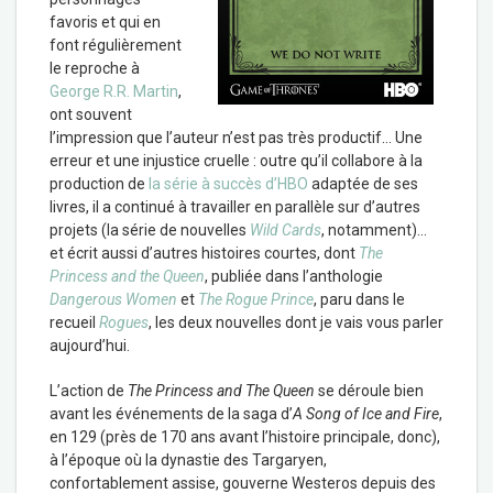
favoris et qui en
font régulièrement
le reproche à
George R.R. Martin
,
ont souvent
l’impression que l’auteur n’est pas très productif… Une
erreur et une injustice cruelle : outre qu’il collabore à la
production de
la série à succès d’HBO
adaptée de ses
livres, il a continué à travailler en parallèle sur d’autres
projets (la série de nouvelles
Wild Cards
, notamment)…
et écrit aussi d’autres histoires courtes, dont
The
Princess and the Queen
, publiée dans l’anthologie
Dangerous Women
et
The Rogue Prince
, paru dans le
recueil
Rogues
, les deux nouvelles dont je vais vous parler
aujourd’hui.
L’action de
The Princess and The Queen
se déroule bien
avant les événements de la saga d’
A Song of Ice and Fire
,
en 129 (près de 170 ans avant l’histoire principale, donc),
à l’époque où la dynastie des Targaryen,
confortablement assise, gouverne Westeros depuis des