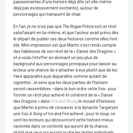
passionnantes d’une histoire déjà dite (et elle-même
déjà pas excessivement excitante), autour de
personnages qui manquent de chair.
En fait, je ne crois pas que
The Rogue Prince
soit un récit
satisfaisant en lui-même, et que l’auteur avait prévu dès
le départ de publier ces deux histoires comme elles l’ont
été. Mon impression est que Martin s’est rendu compte
des faiblesses de son récit de la « Danse des Dragons »
et a voulu l’étoffer en donnant un peu plus de
background
aux personnages principaux pour laisser au
lecteur une chance de s’attacher à eux plutôt que de les
faire apparaître puis disparaître comme autant de
vignettes. Je sens que les deux parties de l’histoire
seront rassemblées –dans le bon ordre cette fois- pour
former un récit plus achevé et cohérent de la « Danse
des Dragons » dans
Fire and Blood
, le recueil d’histoires
que Martin a prévu de consacrer à la dynastie Targaryen
une fois
A Song of Ice and Fire
achevé ; pour le coup, ce
sont les lecteurs qui découvriront cette histoire mieux
racontée dans ce contexte qui auront de la chance,
plutôt que ceux qui auront pu lire les textes individuels