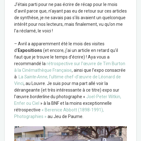
J’étais parti pour ne pas écrire de récap pour le mois
d’avril parce que, n’ayant pas eu de retour sur ces articles
de synthèse, je ne savais pas s’ils avaient un quelconque
intérêt pour nos lecteurs, mais finalement, vu qu’on me
l’a réclamé, le voici !
– Avril a apparemment été le mois des visites
d’
Expositions
(et encore, j’ai un article en retard qu’il
faut que je trouve le temps d’écrire) ! Aya vous a
recommandé la
rétrospective sur l’œuvre de Tim Burton
à la Cinémathèque Française
, ainsi que l’expo consacrée
à
La
Sainte-Anne
, l’ultime chef-d’œuvre de Léonard de
Vinci
, au Louvre. Je suis pour ma part allé voir la
dérangeante (et très intéressante à ce titre) expo sur
l’œuvre
borderline
du photographe «
Joel-Peter Witkin,
Enfer ou Ciel
» à la BNF et la moins exceptionnelle
rétrospective
« Berenice Abbott (1898-1991),
Photographies »
au Jeu de Paume.