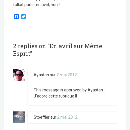
fallait parler en avril, non ?
F
T
a
w
c
i
e
t
b
t
o
e
o
r
2 replies on “En avril sur Même
k
Esprit”
Ayastan
sur
2 mai 2012
This message is approved by Ayastan :
J’adore cette rubrique !!
Stoeffler
sur
2 mai 2012