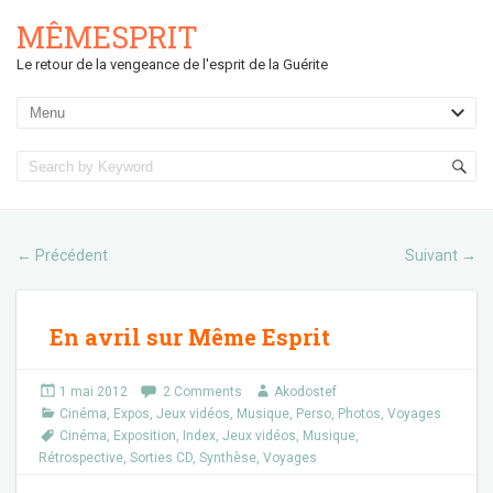
MÊMESPRIT
Le retour de la vengeance de l'esprit de la Guérite
Précédent
Suivant
←
→
En avril sur Même Esprit
1 mai 2012
2 Comments
Akodostef
Cinéma
,
Expos
,
Jeux vidéos
,
Musique
,
Perso
,
Photos
,
Voyages
Cinéma
,
Exposition
,
Index
,
Jeux vidéos
,
Musique
,
Rétrospective
,
Sorties CD
,
Synthèse
,
Voyages