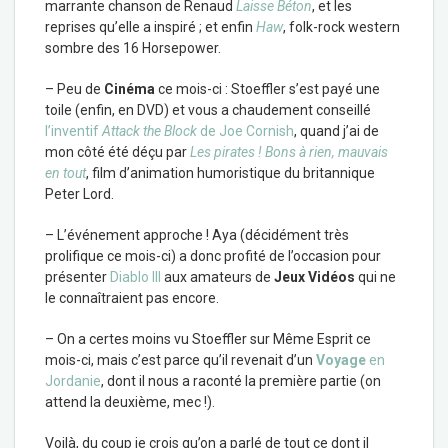
marrante chanson de Renaud
Laisse Béton
, et les
reprises qu’elle a inspiré ; et enfin
Haw
, folk-rock western
sombre des 16 Horsepower.
– Peu de
Cinéma
ce mois-ci : Stoeffler s’est payé une
toile (enfin, en DVD) et vous a chaudement conseillé
l’inventif
Attack the Block
de Joe Cornish
, quand j’ai de
mon côté été déçu par
Les pirates ! Bons à rien, mauvais
en tout
, film d’animation humoristique du britannique
Peter Lord.
– L’événement approche ! Aya (décidément très
prolifique ce mois-ci) a donc profité de l’occasion pour
présenter
Diablo III
aux amateurs de
Jeux Vidéos
qui ne
le connaîtraient pas encore.
– On a certes moins vu Stoeffler sur Même Esprit ce
mois-ci, mais c’est parce qu’il revenait d’un
Voyage
en
Jordanie
, dont il nous a raconté la première partie (on
attend la deuxième, mec !).
Voilà, du coup je crois qu’on a parlé de tout ce dont il