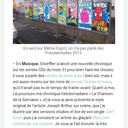
En avril sur Même Esprit, on n'a pas parlé des
Présidentielles 2012
– En
Musique
, Stoeffler a lancé une nouvelle chronique
sur les sorties CDs du mois. Et pour bien faire les choses,
il vous a parlé des
sorties du mois d’avril
bien sûr, mais il
est aussi revenu sur les mois de
janvier, février et mars
,
qu’il n’avait pas eu le temps de traiter avant. Quant à moi,
j’ai poursuivi ma chronique hebdomadaire « La Chanson
de la Semaine », et je vous ai ainsi présenté le style
original de l’artiste Joseph Arthur sur scène, que j’ai
illustré par des versions studios et
live
de son single
Can’t
Exist
; puis j’ai consacré un article au glaçant
She’s Lost
Control
de Joy Division
. Je vous ai fait écouter la très