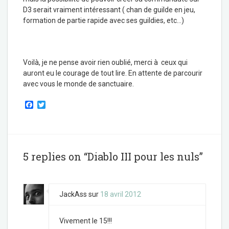
D3 serait vraiment intéressant ( chan de guilde en jeu,
formation de partie rapide avec ses guildies, etc…)
Voilà, je ne pense avoir rien oublié, merci à ceux qui
auront eu le courage de tout lire. En attente de parcourir
avec vous le monde de sanctuaire.
F
T
a
w
c
i
e
t
b
t
o
e
o
r
5 replies on “Diablo III pour les nuls”
k
JackAss
sur
18 avril 2012
Vivement le 15!!!