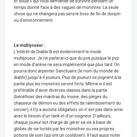
of souls » qui vous demande de survivre pendant un
temps donné face à des vagues de monstres. La seule
chose qui ne changera pas sera le boss de fin de donjon
ou d’environnement.
Le multijoueur :
L’intérêt de Diablo III est évidemment le mode
multijoueur. Je ne parlerai ici que du pve puisque le pvp
en mode d’arène ne sera implémenté que plus tard. On
pourra donc arpenter Sanctuaire (le nom du monde de
diablo) jusqu’à 4 joueurs. Plus de joueurs se joignent à la
partie plus les monstres seront forts. Même si il est
préférable d’avoir diverses classes dans la partie
(bénéficier des mantras du moine, des pièges du
chasseur de démon ou des effets de ralentissement du
sorcier), il n’y a aucune obligation, on n’ est pas dans wow
avec le besoin d’un tank et d’un soigneur. D’ailleurs,
chaque joueur est chargé de gérer sa vie à base de
globes de vie lootés par les monstres ou ses propres
potions de soin (qui ont un cooldown). Il faut aussi noter