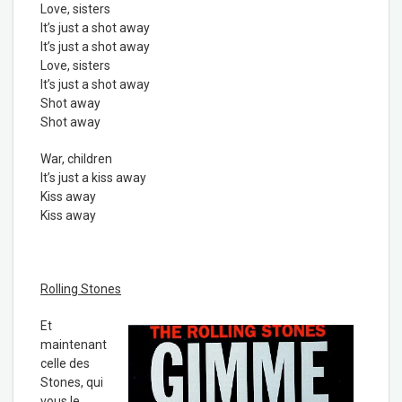
Love, sisters
It’s just a shot away
It’s just a shot away
Love, sisters
It’s just a shot away
Shot away
Shot away
War, children
It’s just a kiss away
Kiss away
Kiss away
Rolling Stones
Et
maintenant
celle des
Stones, qui
vous le