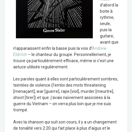
d’abord la
boite à
rythme,
seule,
puis la
guitare,
avant que
n’apparaissent enfin la basse puis la voix d’
Andrew
Eldritch
– le chanteur du groupe. Personnellement, je
trouve ça particulièrement efficace, même si c’est une
astuce utilisée regulièrement.
Les paroles quant à elles sont particulièrement sombres,
teintées de violence (l’emloi des mots threatening
[menaçant], war [guerre], rape [viol], murder [meurtre],
shoot [tirer]) et que j’avais naïvement associées à la
guerre du Vietnam – on verra plus loin que je me suis
trompé.
Avec la chanson qui suit son cours, il y a un changement
de tonalité vers 2:20 qui fait place à plus d’aigus et le