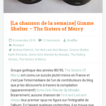
[La chanson de la semaine] Gimme
Shelter – The Sisters of Mercy
8 novembre 2018
2 Comments
Stoeffler
Musique
Andrew Eldritch
,
Fist And Last And Always
,
Gimme Shelter
,
Keith Richards
,
Some Girls Wander By Mistake
,
The Rolling
Stones
,
The Sisters of Mercy
Groupe gothique des années 80/90,
The Sisters Of
Mercy
ont connu un succès plutôt mince en France et
c’est par l’intermédiaire de l’un de contributeurs du blog
que je les découverts à travers la compilation
(apparemment!)
Some Girls Wander By Mistake
.
Bizarrement, aucune chanson de
First and Last and
Always
leur premier opus ne figure sur l’intégralité de
l’album. En faisant quelques recherches, il se trouve que