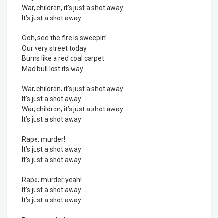
War, children, it’s just a shot away
It’s just a shot away
Ooh, see the fire is sweepin’
Our very street today
Burns like a red coal carpet
Mad bull lost its way
War, children, it’s just a shot away
It’s just a shot away
War, children, it’s just a shot away
It’s just a shot away
Rape, murder!
It’s just a shot away
It’s just a shot away
Rape, murder yeah!
It’s just a shot away
It’s just a
shot
away