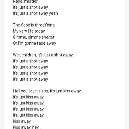
Rape,
murder!
It’s just a shot away
It’s just a shot away yeah
The flood is threat’ning
My very life today
Gimme, gimme shelter
Or I’m gonna fade away
War, children, it’s just a shot away
It’s just a shot away
It’s just a shot away
It’s just a shot away
It’s just a shot away
I tell you, love, sister, it’s just kiss away
It’s just kiss away
It’s just kiss away
It’s just kiss away
It’s just kiss away
Kiss away
Kiss away, hey…