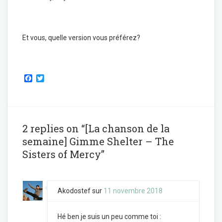
Et vous, quelle version vous préférez?
F
T
a
w
c
i
e
t
b
t
o
e
o
r
2 replies on “[La chanson de la
k
semaine] Gimme Shelter – The
Sisters of Mercy”
Akodostef
sur
11 novembre 2018
Hé ben je suis un peu comme toi :