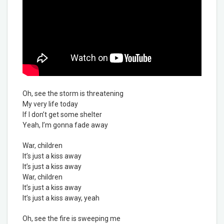
Oh, see the storm is threatening
My very life today
If I don’t get some shelter
Yeah, I’m gonna fade away
War, children
It’s just a kiss away
It’s just a kiss away
War, children
It’s just a kiss away
It’s just a kiss away, yeah
Oh, see the fire is sweeping me