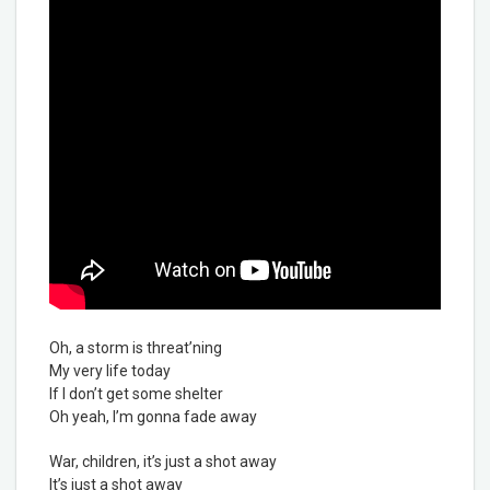
Oh, a storm is threat’ning
My very life today
If I don’t get some shelter
Oh yeah, I’m gonna fade away
War, children, it’s just a shot away
It’s just a shot away