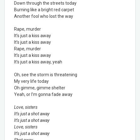
Down through the streets today
Burning like a bright red carpet
Another fool who lost the way
Rape, murder
It’s just a kiss away
It’s just a kiss away
Rape, murder
It’s just a kiss away
It’s just a kiss away, yeah
Oh, see the storm is threatening
My very life today
Oh gimme, gimme shelter
Yeah, or I’m gonna fade away
Love, sisters
It’s just a shot away
It’s just a shot away
Love, sisters
It’s just a shot away