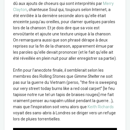
dû aux ajouts de choeurs qui sont interprétés par
Merry
Clayton
, chanteuse Soul qui, toujours selon Internet, a
été enrôlée à la dernière seconde alors qu’elle était
enceinte jusqu’au oreilles, pour clamer quelques paroles
lors de la chanson. Et je dois dire que sa voix est
envoûtante et ajoute une texture unique à la chanson.
On remarquera aussi que son phrasé dérape à deux
reprises sur la fin de la chanson, apparement émue par
les paroles qu’elle devait prononcer (et le fait qu’elle ait
été réveillée en plein nuit pour aller enregistrer sa partie).
Enfin pour l’anecdote finale, il semblerait selon les
membres des Rolling Stones que
Gimme Shelter
ne soit
pas sur la guerre du Vietnam (perso, “the fire is sweeping
our very street today burns like a red coal carpet” [le feu
tapisse notre rue tel un tapis de braises rouges] me fait
vraiment penser au napalm utilisé pendant la guerre…),
mais que l’inspiration soit venu alors que
Keith Richards
voyait des sans-abris à Londres se diriger vers un refuge
lors de pluies torrentielles.