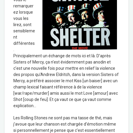
remarquer
ez lorsque
vous les
lirez, sont
sensibleme
nt
différentes
.
Principalement un échange de mots ici et là. D’après
Sisters of Mercy, ça n’est évidemment pas anodin et
c’est une nouvelle fois pour mettre en relief la violence
des propos qu’Andrew Eldritch, dans la version Sisters of
Mercy, a préféré associer le mot Kiss [un baiser] avec un
champ lexical faisant référence à de la violence
[war/rape/murder] amis aussi le mot Love [amour] avec
Shot [coup de feu]. Et ça vaut ce que ça vaut comme
explication…
Les Rolling Stones ne sont pas ma tasse de thé, mais
j’avoue que leur chanson est chargée d’émotion même
si personnellement je pense que c’est essentiellement