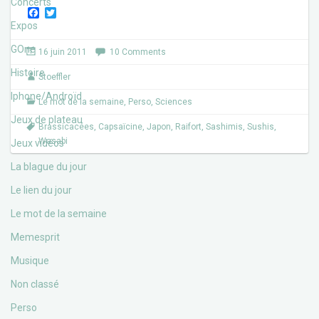
Concerts
F
T
a
w
Expos
c
i
e
t
GOne
16 juin 2011
10 Comments
b
t
o
e
Histoire
Stoeffler
o
r
k
Iphone/Androïd
Le mot de la semaine
,
Perso
,
Sciences
Jeux de plateau
Brassicacées
,
Capsaïcine
,
Japon
,
Raifort
,
Sashimis
,
Sushis
,
Wasabi
Jeux vidéos
La blague du jour
Le lien du jour
Le mot de la semaine
Memesprit
Musique
Non classé
Perso