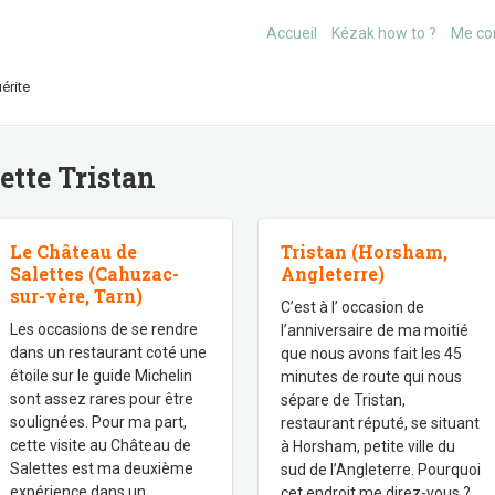
Accueil
Kézak how to ?
Me co
érite
uette
Tristan
Le Château de
Tristan (Horsham,
Salettes (Cahuzac-
Angleterre)
sur-vère, Tarn)
C’est à l’ occasion de
Les occasions de se rendre
l’anniversaire de ma moitié
dans un restaurant coté une
que nous avons fait les 45
étoile sur le guide Michelin
minutes de route qui nous
sont assez rares pour être
sépare de Tristan,
soulignées. Pour ma part,
restaurant réputé, se situant
cette visite au Château de
à Horsham, petite ville du
Salettes est ma deuxième
sud de l’Angleterre. Pourquoi
expérience dans un
cet endroit me direz-vous ?
…