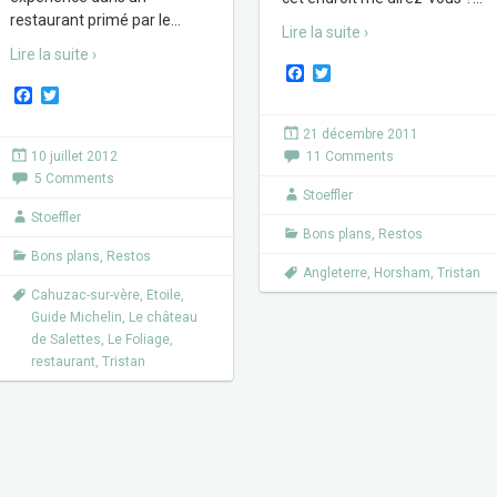
restaurant primé par le
…
Lire la suite ›
Lire la suite ›
F
T
a
w
F
T
c
i
a
w
e
t
c
i
21 décembre 2011
b
t
e
t
10 juillet 2012
11 Comments
o
e
b
t
o
r
5 Comments
o
e
k
Stoeffler
o
r
k
Stoeffler
Bons plans
,
Restos
Bons plans
,
Restos
Angleterre
,
Horsham
,
Tristan
Cahuzac-sur-vère
,
Etoile
,
Guide Michelin
,
Le château
de Salettes
,
Le Foliage
,
restaurant
,
Tristan