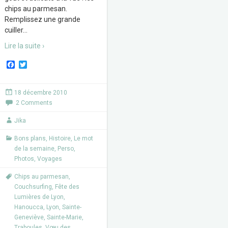
chips au parmesan.
Remplissez une grande
cuiller
…
Lire la suite ›
F
T
a
w
c
i
e
t
18 décembre 2010
b
t
2 Comments
o
e
o
r
k
Jika
Bons plans
,
Histoire
,
Le mot
de la semaine
,
Perso
,
Photos
,
Voyages
Chips au parmesan
,
Couchsurfing
,
Fête des
Lumières de Lyon
,
Hanoucca
,
Lyon
,
Sainte-
Geneviève
,
Sainte-Marie
,
Traboules
,
Vœu des