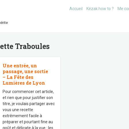
Accueil
Kézak how to ?
Me co
érite
uette
Traboules
Une entrée, un
passage, une sortie
– La Fête des
Lumières de Lyon
Pour commencer cet article,
et rien que pour justifier son
titre, je voulais partager avec
vous une recette
extrêmement facile à
préparer et pourtant fine au
goût et délicate à la vue : les