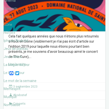
Cinéma
Concerts
Expos
GOne
Histoire
Cela fait quelques années que nous n’étions plus retournés
Iphone/Androïd
à Rock en Seine (visiblement je n’ai pas écrit d’article sur
l’édition 2019 pour laquelle nous étions pourtant bien
Jeux de plateau
présents, je me souviens d’avoir beaucoup aimé le concert
Jeux vidéos
de The Cure),
…
Lire la suite ›
La blague du jour
F
T
Le lien du jour
a
w
c
i
Le mot de la semaine
e
t
3 septembre 2023
b
t
Memesprit
o
e
Akodostef
o
r
Musique
k
Concerts
Non classé