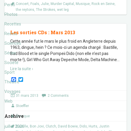
Concert
,
Foals
,
Julie
,
Murder Capital
,
Musique
,
Rock en Seine
,
Perso
the reytons
,
The Strokes
,
wet leg
Photos
Recettes
Les sorties CDs : Mars 2013
Restos
Cette année fut le mars le plus froid en Angleterre depuis
Sciences
1963, dingue, hein ? Ce mois-ci un agenda chargé : Bastille,
Séries
Bad Blood et le single Pompeii Dido (non elle n’est pas
morte !), Girl Who Got Away Depeche Mode, Delta Machine
…
Société
Lire la suite ›
Sport
F
T
Théâtre
a
w
c
i
Voyages
e
t
31 mars 2013
2 Comments
b
t
Web
o
e
Stoeffler
o
r
k
Archive
Musique
juillet 2026
Bastille
,
Bon Jovi
,
Clutch
,
David Bowie
,
Dido
,
Hurts
,
Justin