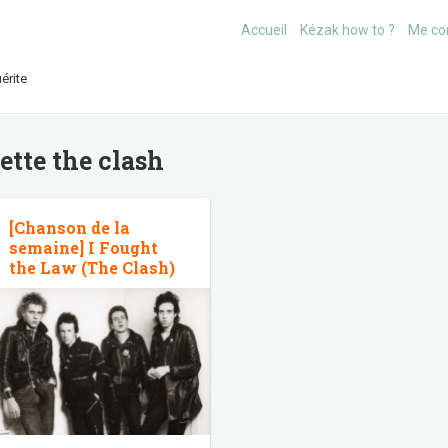
Accueil
Kézak how to ?
Me co
érite
uette
the clash
[Chanson de la
semaine] I Fought
the Law (The Clash)