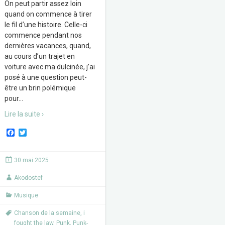
On peut partir assez loin
quand on commence à tirer
le fil d’une histoire. Celle-ci
commence pendant nos
dernières vacances, quand,
au cours d’un trajet en
voiture avec ma dulcinée, j’ai
posé à une question peut-
être un brin polémique
pour
…
Lire la suite ›
F
T
a
w
c
i
e
t
30 mai 2025
b
t
o
e
Akodostef
o
r
k
Musique
Chanson de la semaine
,
i
fought the law
,
Punk
,
Punk-