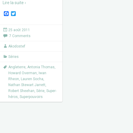
Lire la suite ›
F
T
a
w
c
i
e
t
25 août 2011
b
t
7 Comments
o
e
o
r
k
Akodostef
Séries
Angleterre
,
Antonia Thomas
,
Howard Overman
,
Iwan
Rheon
,
Lauren Socha
,
Nathan Stewart Jarrett
,
Robert Sheehan
,
Série
,
Super-
héros
,
Superpouvoirs