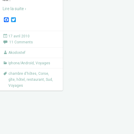
Lire la suite ›
F
T
a
w
c
i
e
t
17 avril 2010
b
t
11 Comments
o
e
o
r
k
Akodostef
Iphone/Androïd
,
Voyages
chambre d'hôtes
,
Corse
,
gîte
,
hôtel
,
restaurant
,
Sud
,
Voyages