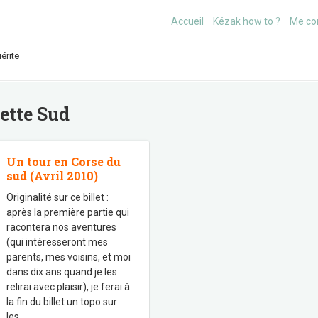
Accueil
Kézak how to ?
Me co
érite
uette
Sud
Un tour en Corse du
sud (Avril 2010)
Originalité sur ce billet :
après la première partie qui
racontera nos aventures
(qui intéresseront mes
parents, mes voisins, et moi
dans dix ans quand je les
relirai avec plaisir), je ferai à
la fin du billet un topo sur
les
…