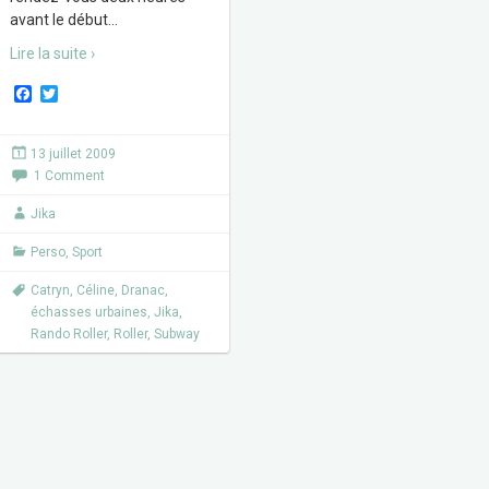
avant le début
…
Lire la suite ›
F
T
a
w
c
i
e
t
13 juillet 2009
b
t
1 Comment
o
e
o
r
k
Jika
Perso
,
Sport
Catryn
,
Céline
,
Dranac
,
échasses urbaines
,
Jika
,
Rando Roller
,
Roller
,
Subway