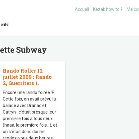
Accueil
Kézak how to ?
Me co
érite
uette
Subway
Rando Roller 12
juillet 2009 : Rando
2, Guerriters 1.
Encore une rando foirée :P
Cette fois, on avait prévu la
balade avec Dranac et
Catryn ; c’était presque leur
première fois à tous deux
(haaa, la première fois…), et
on s’était donc donné
rendez-vous deux heures