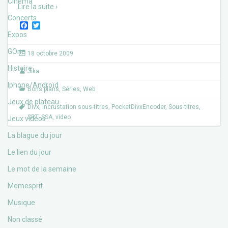
Cinéma
Lire la suite ›
Concerts
F
T
a
w
Expos
c
i
e
t
GOne
18 octobre 2009
b
t
o
e
Histoire
Jika
o
r
k
Iphone/Androïd
Bons plans
,
Séries
,
Web
Jeux de plateau
Divx
,
incrustation sous-titres
,
PocketDivxEncoder
,
Sous-titres
,
SRT
,
SSA
,
video
Jeux vidéos
La blague du jour
Le lien du jour
Le mot de la semaine
Memesprit
Musique
Non classé