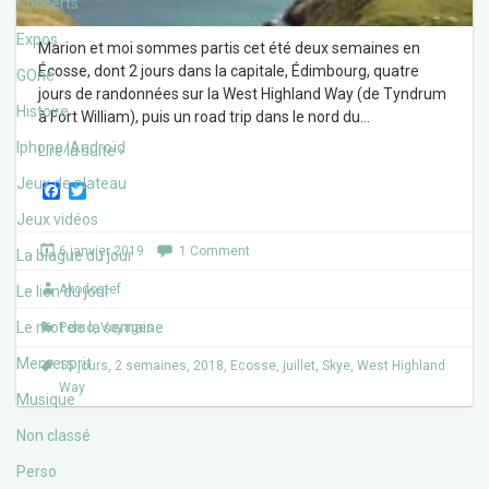
Concerts
Expos
Marion et moi sommes partis cet été deux semaines en
Écosse, dont 2 jours dans la capitale, Édimbourg, quatre
GOne
jours de randonnées sur la West Highland Way (de Tyndrum
Histoire
à Fort William), puis un road trip dans le nord du
…
Iphone/Androïd
Lire la suite ›
Jeux de plateau
F
T
a
w
Jeux vidéos
c
i
e
t
6 janvier 2019
1 Comment
La blague du jour
b
t
o
e
Akodostef
Le lien du jour
o
r
k
Le mot de la semaine
Perso
,
Voyages
Memesprit
15 jours
,
2 semaines
,
2018
,
Ecosse
,
juillet
,
Skye
,
West Highland
Way
Musique
Non classé
Perso