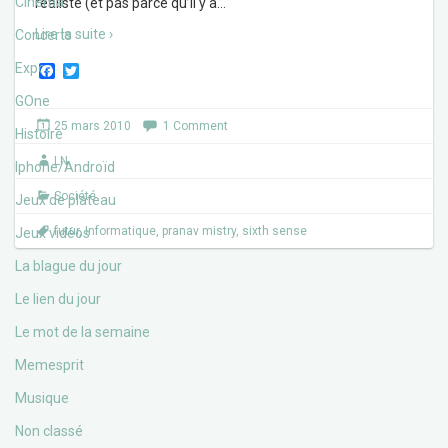
Cinéma
réaliste (et pas parce qu’il y a
…
Lire la suite ›
Concerts
Expos
F
T
a
w
c
i
GOne
e
t
25 mars 2010
1 Comment
b
t
Histoire
o
e
LN
o
r
Iphone/Androïd
k
Société
Jeux de plateau
futur
,
Informatique
,
pranav mistry
,
sixth sense
Jeux vidéos
La blague du jour
Le lien du jour
Le mot de la semaine
Memesprit
Musique
Non classé