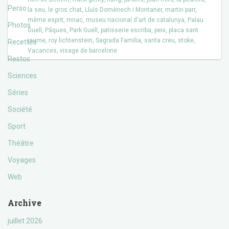
Perso
la seu
,
le gros chat
,
Lluís Domènech i Montaner
,
martin parr
,
même esprit
,
mnac
,
museu nacional d'art de catalunya
,
Palau
Photos
Guell
,
Pâques
,
Park Guell
,
patisserie escriba
,
peix
,
placa sant
jaume
,
roy lichtenstein
,
Sagrada Familia
,
santa creu
,
stoke
,
Recettes
Vacances
,
visage de barcelone
Restos
Sciences
Séries
Société
Sport
Théâtre
Voyages
Web
Archive
juillet 2026