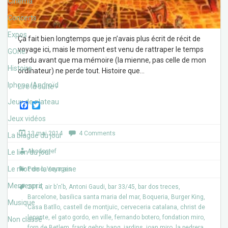
Cinéma
Concerts
Expos
Ça fait bien longtemps que je n’avais plus écrit de récit de
voyage ici, mais le moment est venu de rattraper le temps
GOne
perdu avant que ma mémoire (la mienne, pas celle de mon
Histoire
ordinateur) ne perde tout. Histoire que
…
Iphone/Androïd
Lire la suite ›
Jeux de plateau
F
T
a
w
Jeux vidéos
c
i
e
t
13 mai 2014
4 Comments
La blague du jour
b
t
o
e
Akodostef
Le lien du jour
o
r
k
Le mot de la semaine
Perso
,
Voyages
Memesprit
2014
,
air b'n'b
,
Antoni Gaudi
,
bar 33/45
,
bar dos treces
,
Barcelone
,
basilica santa maria del mar
,
Boqueria
,
Burger King
,
Musique
Casa Batllo
,
castell de montjuïc
,
cerveceria catalana
,
christ de
lepante
,
el gato gordo
,
en ville
,
fernando botero
,
fondation miro
,
Non classé
forn de Betlem
,
frank gehry
,
hang
,
jardins
,
joan miro
,
la pedrera
,