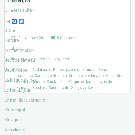
Cinéma
départ, on
…
Lire la suite ›
Concerts
Expos
F
T
a
w
c
i
GOne
e
t
13 novembre 2011
5 Comments
b
t
Histoire
o
e
Jika
o
r
Iphone/Androïd
k
Le mot de la semaine
,
Voyages
Jeux de plateau
Albayzin
,
Andalousie
,
Baños arabes de Granada
,
Bono
Jeux vidéos
Touristico
,
Cartuja de Granada
,
Grenade
,
KIA Picanto
,
Macía Grán
La blague du jour
Vía Hotel
,
Mirador San Nicolas
,
Parque de las Ciencias de
Granada
,
Road-trip
,
Sacromonte
,
Seagway
,
Séville
Le lien du jour
Le mot de la semaine
Memesprit
Musique
Non classé