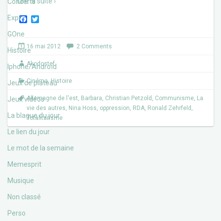
Lire la suite ›
Concerts
Expos
F
T
a
w
c
i
GOne
e
t
16 mai 2012
2 Comments
b
t
Histoire
o
e
Akodostef
o
r
Iphone/Androïd
k
Cinéma
,
Histoire
Jeux de plateau
Allemagne de l'est
,
Barbara
,
Christian Petzold
,
Communisme
,
La
Jeux vidéos
vie des autres
,
Nina Hoss
,
oppression
,
RDA
,
Ronald Zehrfeld
,
La blague du jour
Totalitarisme
Le lien du jour
Le mot de la semaine
Memesprit
Musique
Non classé
Perso