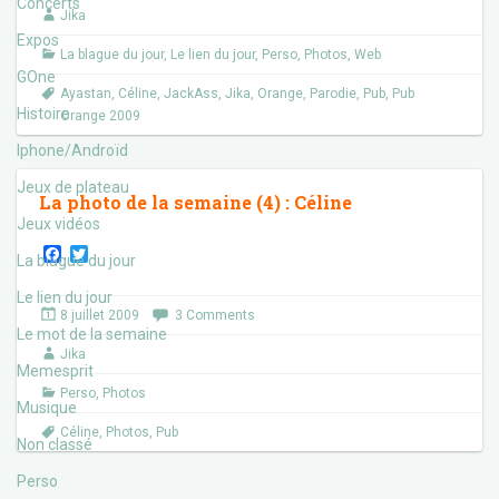
o
e
Concerts
Jika
o
r
k
Expos
La blague du jour
,
Le lien du jour
,
Perso
,
Photos
,
Web
GOne
Ayastan
,
Céline
,
JackAss
,
Jika
,
Orange
,
Parodie
,
Pub
,
Pub
Histoire
Orange 2009
Iphone/Androïd
Jeux de plateau
La photo de la semaine (4) : Céline
Jeux vidéos
F
T
La blague du jour
a
w
c
i
Le lien du jour
e
t
8 juillet 2009
3 Comments
b
t
Le mot de la semaine
o
e
Jika
o
r
Memesprit
k
Perso
,
Photos
Musique
Céline
,
Photos
,
Pub
Non classé
Perso