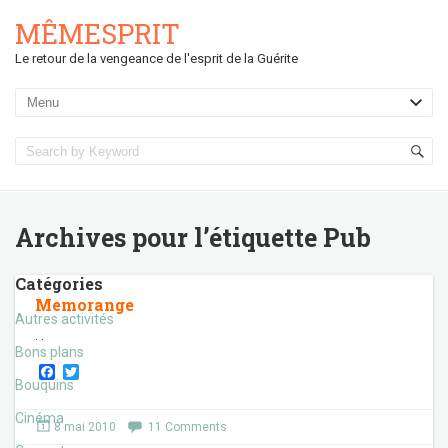
MÊMESPRIT
Le retour de la vengeance de l'esprit de la Guérite
Archives pour l’étiquette
Pub
Catégories
Memorange
Autres activités
. .
Bons plans
F
T
Bouquins
a
w
c
i
e
t
Cinéma
8 mai 2010
11 Comments
b
t