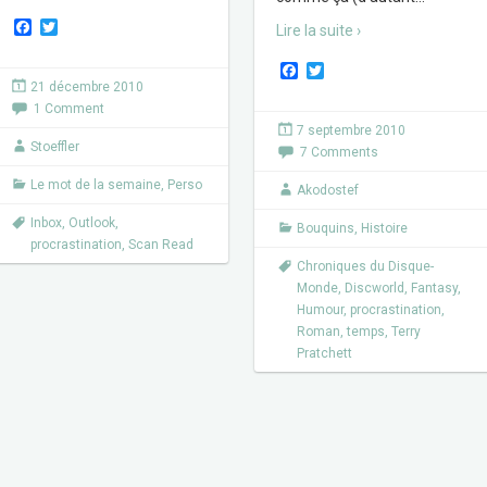
F
T
Lire la suite ›
a
w
c
i
F
T
e
t
a
w
21 décembre 2010
b
t
c
i
1 Comment
o
e
e
t
o
r
7 septembre 2010
b
t
k
Stoeffler
7 Comments
o
e
o
r
Le mot de la semaine
,
Perso
k
Akodostef
Inbox
,
Outlook
,
Bouquins
,
Histoire
procrastination
,
Scan Read
Chroniques du Disque-
Monde
,
Discworld
,
Fantasy
,
Humour
,
procrastination
,
Roman
,
temps
,
Terry
Pratchett