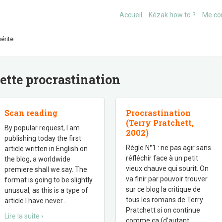
Accueil
Kézak how to ?
Me co
érite
uette
procrastination
Scan reading
Procrastination
(Terry Pratchett,
By popular request, I am
2002)
publishing today the first
Règle N°1 : ne pas agir sans
article written in English on
réfléchir face à un petit
the blog, a worldwide
vieux chauve qui sourit. On
premiere shall we say. The
va finir par pouvoir trouver
format is going to be slightly
sur ce blog la critique de
unusual, as this is a type of
tous les romans de Terry
article I have never
…
Pratchett si on continue
Lire la suite ›
comme ça (d’autant
…