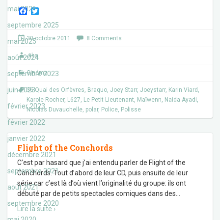
mai 2026
F
T
a
w
septembre 2025
c
i
e
t
30 octobre 2011
8 Comments
mai 2025
b
t
o
e
Jika
o
r
août 2024
k
Cinéma
septembre 2023
juin 2023
36 Quai des Orfèvres
,
Braquo
,
Joey Starr
,
Joeystarr
,
Karin Viard
,
Karole Rocher
,
L627
,
Le Petit Lieutenant
,
Maïwenn
,
Naida Ayadi
,
février 2023
Nicolas Duvauchelle
,
polar
,
Police
,
Polisse
février 2022
janvier 2022
Flight of the Conchords
décembre 2021
C’est par hasard que j’ai entendu parler de Flight of the
septembre 2021
Conchords. Tout d’abord de leur CD, puis ensuite de leur
série car c’est là d’où vient l’originalité du groupe: ils ont
août 2021
débuté par de petits spectacles comiques dans des
…
septembre 2020
Lire la suite ›
mai 2020