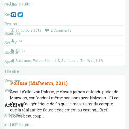
Lire la suite ›
Photos
F
T
Recettes
a
w
c
i
Restos
e
t
30 octobre 2012
2 Comments
b
t
Sciences
o
e
Jika
o
r
Séries
k
Séries
Société
Baltimore
,
Police
,
Séries US
,
Sur écoute
,
The Wire
,
USA
Sport
Théâtre
Voyages
Polisse (Maïwenn, 2011)
Web
Avant d’aller voir Polisse, je n’avais jamais entendu parler de
Maïwenn, confondant même son nom avec Nolwenn… Et ce
n’est qu’au générique de fin que je me suis rendu compte
Archive
que la réalisatrice figurait également au casting… Bref.
juillet 2026
J’aime beaucoup
…
juin 2026
Lire la suite ›