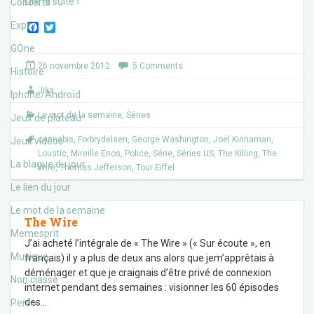
Lire la suite ›
Concerts
Expos
F
T
a
w
c
i
GOne
e
t
26 novembre 2012
5 Comments
b
t
Histoire
o
e
Jika
o
r
Iphone/Androïd
k
Le mot de la semaine
,
Séries
Jeux de plateau
cannabis
,
Forbrydelsen
,
George Washington
,
Joel Kinnaman
,
Jeux vidéos
Loustic
,
Mireille Enos
,
Police
,
Série
,
Séries US
,
The Killing
,
The
La blague du jour
Wire
,
Thomas Jefferson
,
Tour Eiffel
Le lien du jour
Le mot de la semaine
The Wire
Memesprit
J’ai acheté l’intégrale de « The Wire » (« Sur écoute », en
Musique
français) il y a plus de deux ans alors que jem’apprêtais à
déménager et que je craignais d’être privé de connexion
Non classé
internet pendant des semaines : visionner les 60 épisodes
des
…
Perso