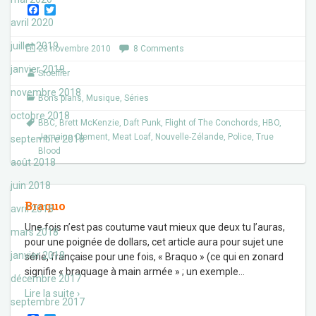
F
T
a
w
avril 2020
c
i
e
t
juillet 2019
23 novembre 2010
8 Comments
b
t
o
e
janvier 2019
Stoeffler
o
r
k
novembre 2018
Bons plans
,
Musique
,
Séries
octobre 2018
BBC
,
Brett McKenzie
,
Daft Punk
,
Flight of The Conchords
,
HBO
,
Jemaine Clement
,
Meat Loaf
,
Nouvelle-Zélande
,
Police
,
True
septembre 2018
Blood
août 2018
juin 2018
Braquo
avril 2018
Une fois n’est pas coutume vaut mieux que deux tu l’auras,
mars 2018
pour une poignée de dollars, cet article aura pour sujet une
janvier 2018
série, française pour une fois, « Braquo » (ce qui en zonard
signifie « braquage à main armée » ; un exemple
…
décembre 2017
Lire la suite ›
septembre 2017