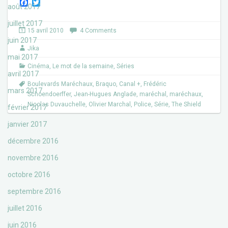
F
T
août 2017
a
w
c
i
juillet 2017
e
t
15 avril 2010
4 Comments
b
t
juin 2017
o
e
Jika
o
r
mai 2017
k
Cinéma
,
Le mot de la semaine
,
Séries
avril 2017
Boulevards Maréchaux
,
Braquo
,
Canal +
,
Frédéric
mars 2017
Schoendoerffer
,
Jean-Hugues Anglade
,
maréchal
,
maréchaux
,
Nicolas Duvauchelle
,
Olivier Marchal
,
Police
,
Série
,
The Shield
février 2017
janvier 2017
décembre 2016
novembre 2016
octobre 2016
septembre 2016
juillet 2016
juin 2016