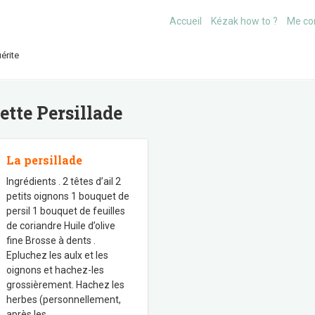
Accueil
Kézak how to ?
Me co
érite
uette
Persillade
La persillade
Ingrédients . 2 têtes d’ail 2
petits oignons 1 bouquet de
persil 1 bouquet de feuilles
de coriandre Huile d’olive
fine Brosse à dents .
Epluchez les aulx et les
oignons et hachez-les
grossièrement. Hachez les
herbes (personnellement,
après les
…