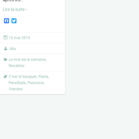
Lire la suite ›
F
T
a
w
c
i
e
t
15 mai 2010
b
t
o
e
Jika
o
r
k
Le mot de la semaine
,
Recettes
C'est le bouquet
,
Pates
,
Persillade
,
Poissons
,
Viandes