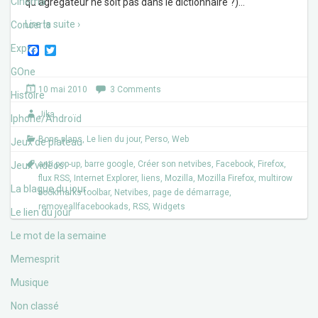
Cinéma
qu’agrégateur ne soit pas dans le dictionnaire ?)
…
Lire la suite ›
Concerts
Expos
F
T
a
w
c
i
GOne
e
t
10 mai 2010
3 Comments
b
t
Histoire
o
e
Jika
o
r
Iphone/Androïd
k
Bons plans
,
Le lien du jour
,
Perso
,
Web
Jeux de plateau
anti pop-up
,
barre google
,
Créer son netvibes
,
Facebook
,
Firefox
,
Jeux vidéos
flux RSS
,
Internet Explorer
,
liens
,
Mozilla
,
Mozilla Firefox
,
multirow
La blague du jour
bookmarks toolbar
,
Netvibes
,
page de démarrage
,
removeallfacebookads
,
RSS
,
Widgets
Le lien du jour
Le mot de la semaine
Memesprit
Musique
Non classé