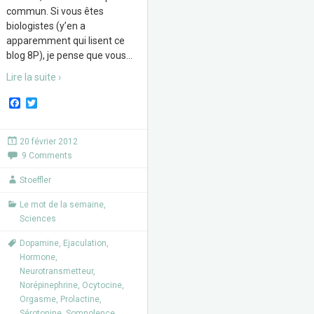
commun. Si vous êtes
biologistes (y’en a
apparemment qui lisent ce
blog 8P), je pense que vous
…
Lire la suite ›
F
T
a
w
c
i
e
t
20 février 2012
b
t
9 Comments
o
e
o
r
k
Stoeffler
Le mot de la semaine
,
Sciences
Dopamine
,
Ejaculation
,
Hormone
,
Neurotransmetteur
,
Norépinephrine
,
Ocytocine
,
Orgasme
,
Prolactine
,
Sérotonine
,
Somnolence
,