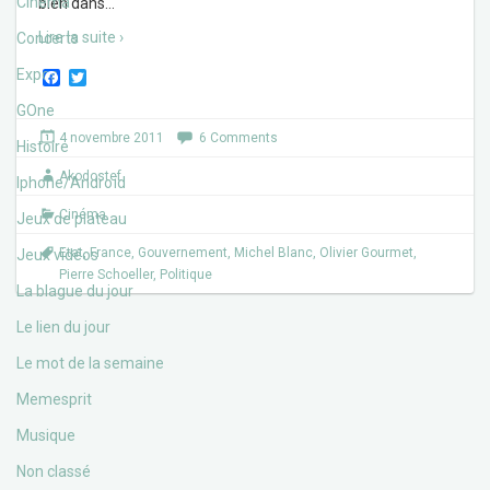
Cinéma
bien dans
…
Lire la suite ›
Concerts
Expos
F
T
a
w
c
i
GOne
e
t
4 novembre 2011
6 Comments
b
t
Histoire
o
e
Akodostef
o
r
Iphone/Androïd
k
Cinéma
Jeux de plateau
Etat
,
France
,
Gouvernement
,
Michel Blanc
,
Olivier Gourmet
,
Jeux vidéos
Pierre Schoeller
,
Politique
La blague du jour
Le lien du jour
Le mot de la semaine
Memesprit
Musique
Non classé