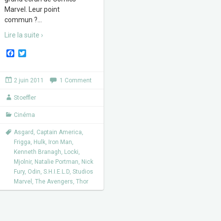
Marvel. Leur point
commun ?
…
Lire la suite ›
F
T
a
w
c
i
e
t
2 juin 2011
1 Comment
b
t
o
e
Stoeffler
o
r
k
Cinéma
Asgard
,
Captain America
,
Frigga
,
Hulk
,
Iron Man
,
Kenneth Branagh
,
Locki
,
Mjolnir
,
Natalie Portman
,
Nick
Fury
,
Odin
,
S.H.I.E.L.D
,
Studios
Marvel
,
The Avengers
,
Thor