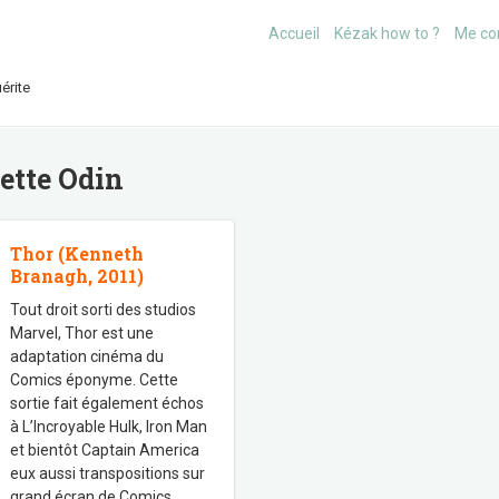
Accueil
Kézak how to ?
Me co
érite
uette
Odin
Thor (Kenneth
Branagh, 2011)
Tout droit sorti des studios
Marvel, Thor est une
adaptation cinéma du
Comics éponyme. Cette
sortie fait également échos
à L’Incroyable Hulk, Iron Man
et bientôt Captain America
eux aussi transpositions sur
grand écran de Comics