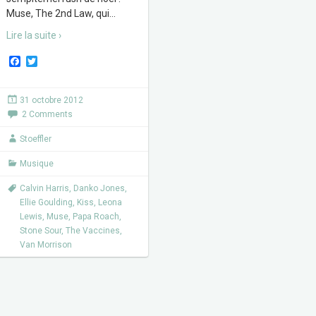
Muse, The 2nd Law, qui
…
Lire la suite ›
F
T
a
w
c
i
e
t
31 octobre 2012
b
t
2 Comments
o
e
o
r
k
Stoeffler
Musique
Calvin Harris
,
Danko Jones
,
Ellie Goulding
,
Kiss
,
Leona
Lewis
,
Muse
,
Papa Roach
,
Stone Sour
,
The Vaccines
,
Van Morrison