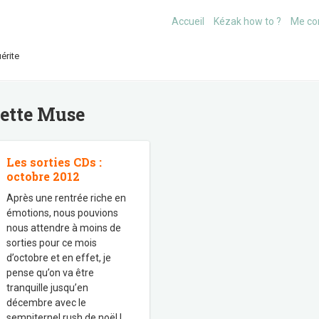
Accueil
Kézak how to ?
Me co
érite
uette
Muse
Les sorties CDs :
octobre 2012
Après une rentrée riche en
émotions, nous pouvions
nous attendre à moins de
sorties pour ce mois
d’octobre et en effet, je
pense qu’on va être
tranquille jusqu’en
décembre avec le
sempiternel rush de noël !