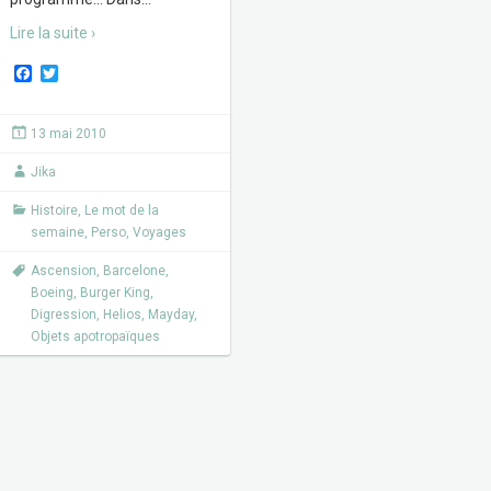
Lire la suite ›
F
T
a
w
c
i
e
t
13 mai 2010
b
t
o
e
Jika
o
r
k
Histoire
,
Le mot de la
semaine
,
Perso
,
Voyages
Ascension
,
Barcelone
,
Boeing
,
Burger King
,
Digression
,
Helios
,
Mayday
,
Objets apotropaïques