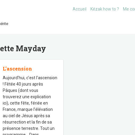
Accueil
Kézak how to ?
Me co
érite
uette
Mayday
L’ascension
Aujourd’hui, c’est l’ascension
! Fêtée 40 jours après
Pâques (dont vous
trouverez une explication
ici), cette fête, fériée en
France, marque l’élévation
au ciel de Jésus après sa
résurrection et la fin de sa
présence terrestre. Tout un
programme… Dans
…