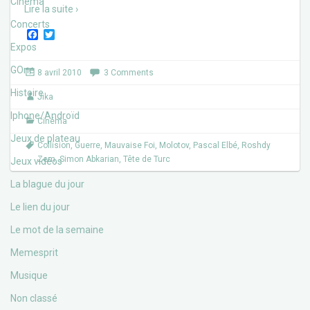
Cinéma
Lire la suite ›
Concerts
F
T
a
w
Expos
c
i
e
t
GOne
8 avril 2010
3 Comments
b
t
o
e
Histoire
Jika
o
r
k
Iphone/Androïd
Cinéma
Jeux de plateau
Collision
,
Guerre
,
Mauvaise Foi
,
Molotov
,
Pascal Elbé
,
Roshdy
Zem
,
Simon Abkarian
,
Tête de Turc
Jeux vidéos
La blague du jour
Le lien du jour
Le mot de la semaine
Memesprit
Musique
Non classé