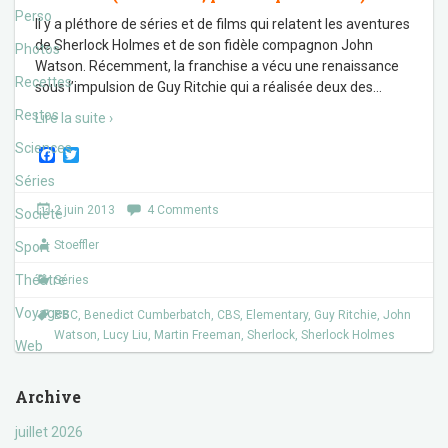
Perso
Il y a pléthore de séries et de films qui relatent les aventures
de Sherlock Holmes et de son fidèle compagnon John
Photos
Watson. Récemment, la franchise a vécu une renaissance
Recettes
sous l’impulsion de Guy Ritchie qui a réalisée deux des
…
Restos
Lire la suite ›
Sciences
F
T
a
w
Séries
c
i
e
t
2 juin 2013
4 Comments
Société
b
t
o
e
Stoeffler
Sport
o
r
k
Théâtre
Séries
Voyages
BBC
,
Benedict Cumberbatch
,
CBS
,
Elementary
,
Guy Ritchie
,
John
Watson
,
Lucy Liu
,
Martin Freeman
,
Sherlock
,
Sherlock Holmes
Web
Archive
juillet 2026