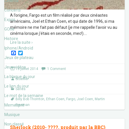
Cinéma
Concerts
A l’origine, Fargo est un film réalisé par deux cinéastes
Expos
américains, Joel et Ethan Coen, et qui date de 1996, si ma
mémoire ne me fait pas défaut (je me rappelle l’avoir vu au
GOne
cinéma lorsque j’étais en seconde, mec!).
…
Histoire
Lire la suite ›
Iphone/Androïd
F
T
a
w
Jeux de plateau
c
i
e
t
Jeux vidéos
13 juillet 2014
1 Comment
b
t
o
e
La blague du jour
Stoeffler
o
r
k
Le lien du jour
Séries
Le mot de la semaine
Billy Bob Thornton
,
Ethan Coen
,
Fargo
,
Joel Coen
,
Martin
Memesprit
Freeman
Musique
Non classé
Sherlock (2010- ????, produit par la BBC)