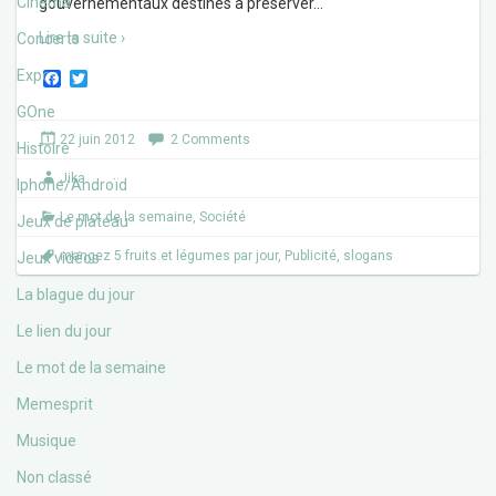
Cinéma
gouvernementaux destinés à préserver
…
Lire la suite ›
Concerts
Expos
F
T
a
w
c
i
GOne
e
t
22 juin 2012
2 Comments
b
t
Histoire
o
e
Jika
o
r
Iphone/Androïd
k
Le mot de la semaine
,
Société
Jeux de plateau
mangez 5 fruits et légumes par jour
,
Publicité
,
slogans
Jeux vidéos
La blague du jour
Le lien du jour
Le mot de la semaine
Memesprit
Musique
Non classé