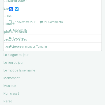
Lire la suite ›
Concerts
Expos
F
T
a
w
c
i
GOne
e
t
27 novembre 2011
28 Comments
b
t
Histoire
o
e
Akodostef
o
r
Iphone/Androïd
k
Recettes
Jeux de plateau
éplucher
,
manger
,
Tamarin
Jeux vidéos
La blague du jour
Le lien du jour
Le mot de la semaine
Memesprit
Musique
Non classé
Perso