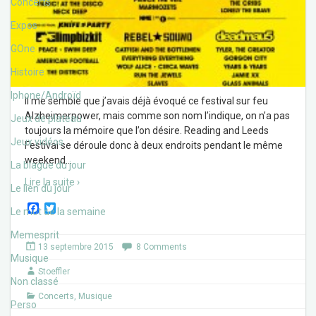
Concerts
Expos
GOne
Histoire
Iphone/Androïd
Il me semble que j’avais déjà évoqué ce festival sur feu
Alzheimerpower, mais comme son nom l’indique, on n’a pas
Jeux de plateau
toujours la mémoire que l’on désire. Reading and Leeds
Jeux vidéos
Festival se déroule donc à deux endroits pendant le même
weekend
…
La blague du jour
Lire la suite ›
Le lien du jour
F
T
Le mot de la semaine
a
w
c
i
Memesprit
e
t
13 septembre 2015
8 Comments
b
t
Musique
o
e
Stoeffler
o
r
Non classé
k
Concerts
,
Musique
Perso