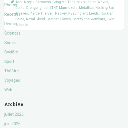
Ash
,
Atreyu
,
Baroness
,
Bring Me The Horizon
,
Circa Waves
,
Photos
Darlia
,
Drenge
,
ghost
,
LTNT
,
Marmozets
,
Metallica
,
Nothing But
Thieves
,
Pierce The Veil
,
Radkey
,
REading and Leeds
,
Rock en
Recettes
Seine
,
Royal Blood
,
Seether
,
Slaves
,
Spotify
,
the wombats
,
Twin
Restos
Atlantic
Sciences
Séries
Société
Sport
Théâtre
Voyages
Web
Archive
juillet 2026
juin 2026