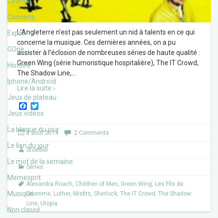
Cinéma
Concerts
L’Angleterre n’est pas seulement un nid à talents en ce qui
Expos
concerne la musique. Ces dernières années, on a pu
GOne
assister à l’éclosion de nombreuses séries de haute qualité :
Green Wing (série humoristique hospitalière), The IT Crowd,
Histoire
The Shadow Line,
…
Iphone/Androïd
Lire la suite ›
Jeux de plateau
F
T
a
w
Jeux vidéos
c
i
e
t
La blague du jour
3 août 2014
2 Comments
b
t
o
e
Le lien du jour
Stoeffler
o
r
k
Le mot de la semaine
Séries
Memesprit
Alexandra Roach
,
Children of Men
,
Green Wing
,
Les Fils de
Musique
l'Homme
,
Luther
,
Misfits
,
Sherlock
,
The IT Crowd
,
The Shadow
Line
,
Utopia
Non classé