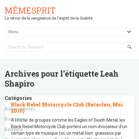
MÊMESPRIT
Le retour de la vengeance de l'esprit de la Guérite
Archives pour l’étiquette
Leah
Shapiro
Catégories
Black Rebel Motorcycle Club (Bataclan, Mai
Autres activités
2010)
Bons plans
A l’instar de groupes comme les Eagles of Death Metal, les
Black Rebel Motorcycle Club portent un nom évocateur d’un
Bouquins
certain type de musique (ici, un métal bien graisseux par