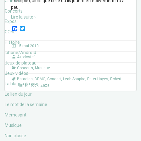
Cinéma
exemple), alors que celle qu’ils jouent effectivement n’a à
peu
…
Concerts
Lire la suite ›
Expos
F
T
GOne
a
w
c
i
Histoire
e
t
15 mai 2010
b
t
Iphone/Androïd
o
e
Akodostef
o
r
Jeux de plateau
k
Concerts
,
Musique
Jeux vidéos
Bataclan
,
BRMC
,
Concert
,
Leah Shapiro
,
Peter Hayes
,
Robert
La blague du jour
Turner
,
Rock
,
Zaza
Le lien du jour
Le mot de la semaine
Memesprit
Musique
Non classé