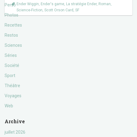
Ender Wiggin
,
Ender's game
,
La stratégie Ender
,
Roman
,
Perso
Science-Fiction
,
Scott Orson Card
,
SF
Photos
Recettes
Restos
Sciences
Séries
Société
Sport
Théâtre
Voyages
Web
Archive
juillet 2026