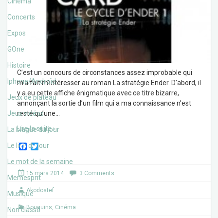
Cinéma
Concerts
Expos
GOne
Histoire
C’est un concours de circonstances assez improbable qui
Iphone/Androïd
m’a fait m’intéresser au roman La stratégie Ender. D’abord, il
y a eu cette affiche énigmatique avec ce titre bizarre,
Jeux de plateau
annonçant la sortie d’un film qui a ma connaissance n’est
Jeux vidéos
resté qu’une
…
Lire la suite ›
La blague du jour
F
T
Le lien du jour
a
w
c
i
Le mot de la semaine
e
t
15 mars 2014
3 Comments
b
t
Memesprit
o
e
Akodostef
o
r
Musique
k
Bouquins
,
Cinéma
Non classé